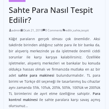
Sahte Para Nasıl Tespit
Edilir?
admin
Ocak 21, 2019
0 Comments
edilir
,
sahte
,
tespit
Kâğıt paraların gerçek olması çok önemlidir. Aksi
takdirde birinden aldığınız sahte para ile bir banka da,
bir alışveriş merkezinde ya da işletmede önemli ciddi
sorunlar ile karşı karşıya kalabilirsiniz. Özellikle
işletmeler, alışveriş merkezleri ve bankalar bu konuda
oldukça hassas olmalı ve firmanızda mutlaka en az bir
adet
sahte para makinesi
bulundurmalıdır. TL para
birimi ve Türkçe dil seçeneği ile tasarlanmış bu cihazlar
aynı zamanda 5’lik, 10’luk, 20’lik, 50’lik, 100‘lük ve 200‘lük
TL birimlerini de ayırt etme özelliğine sahiptir.
Para
kontrol makinesi
ile sahte paralara karşı savaş açmış
olursunuz…