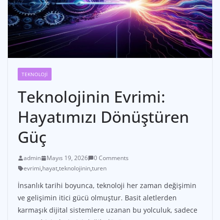
TEKNOLOJI
Teknolojinin Evrimi:
Hayatımızı Dönüştüren
Güç
admin
Mayıs 19, 2026
0 Comments
evrimi
,
hayat
,
teknolojinin
,
turen
İnsanlık tarihi boyunca, teknoloji her zaman değişimin
ve gelişimin itici gücü olmuştur. Basit aletlerden
karmaşık dijital sistemlere uzanan bu yolculuk, sadece