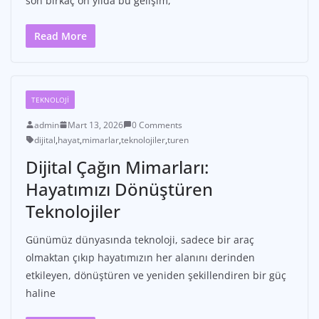
son birkaç on yılda bu gelişim,
Read More
TEKNOLOJI
admin
Mart 13, 2026
0 Comments
dijital
,
hayat
,
mimarlar
,
teknolojiler
,
turen
Dijital Çağın Mimarları:
Hayatımızı Dönüştüren
Teknolojiler
Günümüz dünyasında teknoloji, sadece bir araç
olmaktan çıkıp hayatımızın her alanını derinden
etkileyen, dönüştüren ve yeniden şekillendiren bir güç
haline