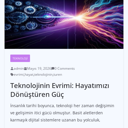
TEKNOLOJI
admin
Mayıs 19, 2026
0 Comments
evrimi
,
hayat
,
teknolojinin
,
turen
Teknolojinin Evrimi: Hayatımızı
Dönüştüren Güç
İnsanlık tarihi boyunca, teknoloji her zaman değişimin
ve gelişimin itici gücü olmuştur. Basit aletlerden
karmaşık dijital sistemlere uzanan bu yolculuk,