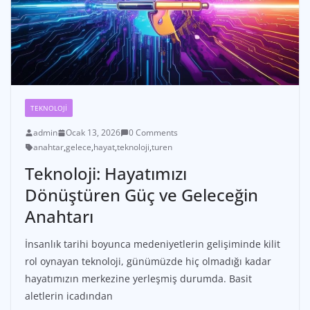
TEKNOLOJI
admin
Ocak 13, 2026
0 Comments
anahtar
,
gelece
,
hayat
,
teknoloji
,
turen
Teknoloji: Hayatımızı
Dönüştüren Güç ve Geleceğin
Anahtarı
İnsanlık tarihi boyunca medeniyetlerin gelişiminde kilit
rol oynayan teknoloji, günümüzde hiç olmadığı kadar
hayatımızın merkezine yerleşmiş durumda. Basit
aletlerin icadından