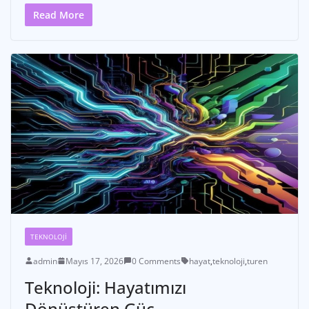
Read More
TEKNOLOJI
admin
Mayıs 17, 2026
0 Comments
hayat
,
teknoloji
,
turen
Teknoloji: Hayatımızı
Dönüştüren Güç