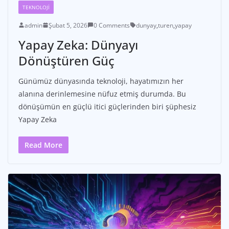
TEKNOLOJI
admin
Şubat 5, 2026
0 Comments
dunyay
,
turen
,
yapay
Yapay Zeka: Dünyayı
Dönüştüren Güç
Günümüz dünyasında teknoloji, hayatımızın her
alanına derinlemesine nüfuz etmiş durumda. Bu
dönüşümün en güçlü itici güçlerinden biri şüphesiz
Yapay Zeka
Read More