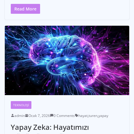
Read More
TEKNOLOJI
admin
Ocak 7, 2026
0 Comments
hayat
,
turen
,
yapay
Yapay Zeka: Hayatımızı