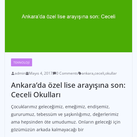
TEKNOLOJI
admin
Mayıs 4, 2017
0 Comments
ankara
,
ceceli
,
okullar
Ankara’da özel lise arayışına son:
Ceceli Okulları
Çocuklarımız geleceğimiz, emeğimiz, endişemiz,
gururumuz, tebessüm ve şaşkınlığımız, değerlerimiz
ama hepsinden öte umudumuz. Onların geleceği için
gözümüzün arkada kalmayacağı bir