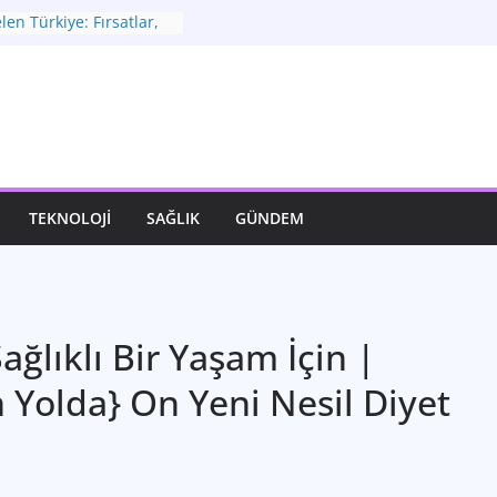
en Türkiye: Fırsatlar,
 Yeni Vizyon
omisi: Zorlu
eni Adımlar
sız Bir İfade Sanatı
 Hayatımızdaki Yeri ve
Büyük Dönüşüm
eğerli Hazineniz
TEKNOLOJI
SAĞLIK
GÜNDEM
ağlıklı Bir Yaşam İçin |
 Yolda} On Yeni Nesil Diyet