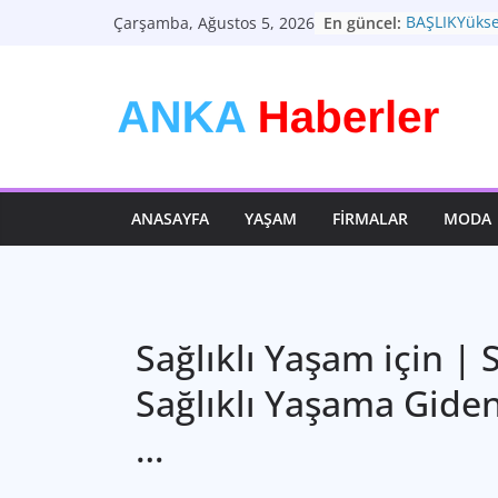
Skip
En güncel:
BAŞLIKYüksel
Çarşamba, Ağustos 5, 2026
to
Zorluklar ve
Türkiye Ekon
content
Dönemeçte Y
Moda: Zaman
Teknolojinin
Geleceği: 
Sağlık: En D
ANASAYFA
YAŞAM
FIRMALAR
MODA
Sağlıklı Yaşam için | S
Sağlıklı Yaşama Giden
…