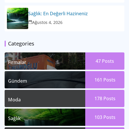
Sağlık: En Değerli Hazineniz
Ağustos 4, 2026
Categories
47
Posts
Firmalar
161
Posts
Gündem
178
Posts
Moda
103
Posts
Sağlık