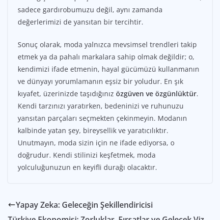
sadece gardırobumuzu değil, aynı zamanda
değerlerimizi de yansıtan bir tercihtir.
Sonuç olarak, moda yalnızca mevsimsel trendleri takip
etmek ya da pahalı markalara sahip olmak değildir; o,
kendimizi ifade etmenin, hayal gücümüzü kullanmanın
ve dünyayı yorumlamanın eşsiz bir yoludur. En şık
kıyafet, üzerinizde taşıdığınız
özgüven ve özgünlüktür
.
Kendi tarzınızı yaratırken, bedeninizi ve ruhunuzu
yansıtan parçaları seçmekten çekinmeyin. Modanın
kalbinde yatan şey, bireysellik ve yaratıcılıktır.
Unutmayın, moda sizin için ne ifade ediyorsa, o
doğrudur. Kendi stilinizi keşfetmek, moda
yolculuğunuzun en keyifli durağı olacaktır.
Yapay Zeka: Geleceğin Şekillendiricisi
Türkiye Ekonomisi: Zorluklar, Fırsatlar ve Gelecek Viz