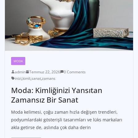
MODA
admin
Temmuz 22, 2026
0 Comments
inizi
,
kimli
,
sanat
,
zamans
Moda: Kimliğinizi Yansıtan
Zamansız Bir Sanat
Moda kelimesi, çoğu zaman hızla değişen trendleri,
podyumlardaki gösterişli tasarımları ve lüks markaları
akla getirse de, aslında çok daha derin