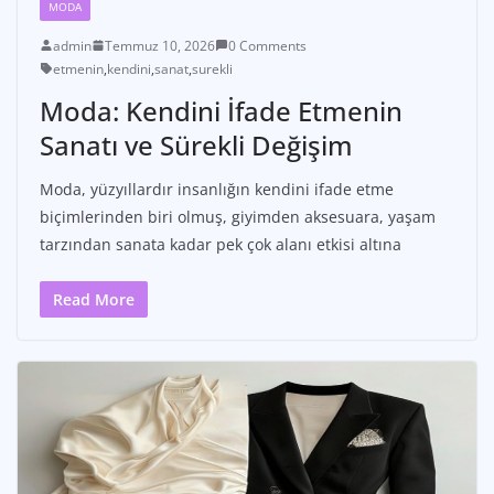
MODA
admin
Temmuz 10, 2026
0 Comments
etmenin
,
kendini
,
sanat
,
surekli
Moda: Kendini İfade Etmenin
Sanatı ve Sürekli Değişim
Moda, yüzyıllardır insanlığın kendini ifade etme
biçimlerinden biri olmuş, giyimden aksesuara, yaşam
tarzından sanata kadar pek çok alanı etkisi altına
Read More