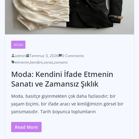
MODA
admin
Temmuz 3, 2026
0 Comments
etmenin
,
kendini
,
sanat
,
zamans
Moda: Kendini İfade Etmenin
Sanatı ve Zamansız Şıklık
Moda, basitçe giyinmekten çok daha fazlasıdır; bir
yaşam biçimi, bir ifade aracı ve kimliğimizin görsel bir
yansımasıdır. Tarih boyunca toplumların
Read More