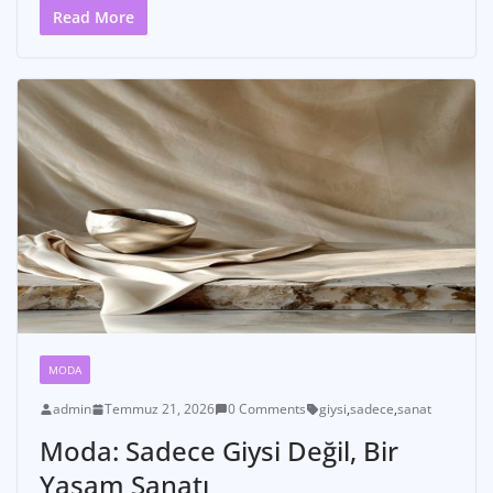
Read More
MODA
admin
Temmuz 21, 2026
0 Comments
giysi
,
sadece
,
sanat
Moda: Sadece Giysi Değil, Bir
Yaşam Sanatı