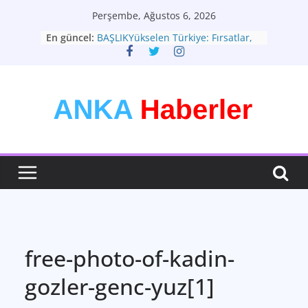
Skip
Perşembe, Ağustos 6, 2026
to
En güncel:
BAŞLIKYükselen Türkiye: Fırsatlar,
content
Zorluklar ve Yeni Vizyon
Türkiye Ekonomisi: Zorlu
Dönemeçte Yeni Adımlar
Moda: Zamansız Bir İfade Sanatı
Teknolojinin Hayatımızdaki Yeri ve
Geleceği: Büyük Dönüşüm
Sağlık: En Değerli Hazineniz
free-photo-of-kadin-
gozler-genc-yuz[1]