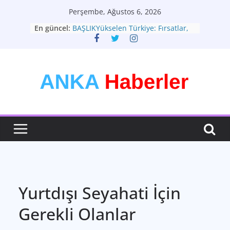
Skip
Perşembe, Ağustos 6, 2026
to
En güncel:
BAŞLIKYükselen Türkiye: Fırsatlar,
content
Zorluklar ve Yeni Vizyon
Türkiye Ekonomisi: Zorlu
Dönemeçte Yeni Adımlar
Moda: Zamansız Bir İfade Sanatı
Teknolojinin Hayatımızdaki Yeri ve
Geleceği: Büyük Dönüşüm
Sağlık: En Değerli Hazineniz
Yurtdışı Seyahati İçin
Gerekli Olanlar