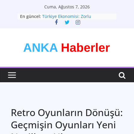
Skip
Cuma, Ağustos 7, 2026
to
En güncel:
Türkiye Ekonomisi: Zorlu
content
Dönemeçte Yeni Adımlar
Türkiyenin Yeni Rotası: Seçimler ve
Ekonomik Görünüm
Kişisel Tarzınızı Yaratın: Modadan
Daha Fazlası
Bütünsel Sağlık: Yaşam Kalitenizin
Anahtarı
Teknolojinin Dönüştürücü Gücü:
Geleceği Şekillendiren Yenilikler
Retro Oyunların Dönüşü:
Geçmişin Oyunları Yeni