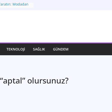
 Yaratın: Modadan
: Geleceğe Yön
r
şfet: Moda ve
i Bağ
atımızı Dönüştüren
otası: Seçimler ve
TEKNOLOJI
SAĞLIK
GÜNDEM
nüm
 “aptal” olursunuz?