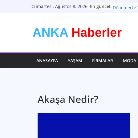
Skip
Türkiye Ekon
En güncel:
Cumartesi, Ağustos 8, 2026
Dönemeçte 
to
Türkiyenin Y
content
Ekonomik 
Kişisel Tarz
Daha Fazlas
Bütünsel Sağ
Anahtarı
Teknolojini
Geleceği Şek
ANASAYFA
YAŞAM
FIRMALAR
MODA
Akaşa Nedir?