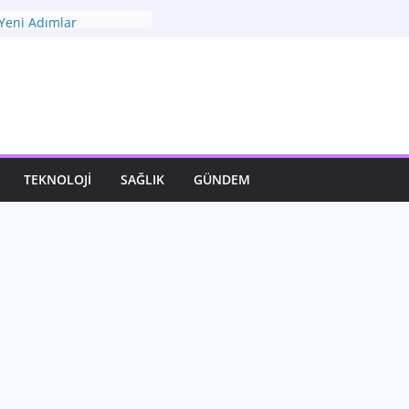
omisi: Zorlu
Yeni Adımlar
eni Rotası: Seçimler ve
Görünüm
ınızı Yaratın: Modadan
ı
lık: Yaşam Kalitenizin
n Dönüştürücü Gücü:
illendiren Yenilikler
TEKNOLOJI
SAĞLIK
GÜNDEM