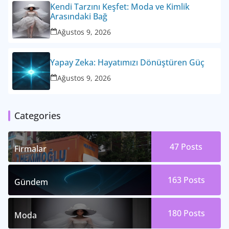
Kendi Tarzını Keşfet: Moda ve Kimlik
Arasındaki Bağ
Ağustos 9, 2026
Yapay Zeka: Hayatımızı Dönüştüren Güç
Ağustos 9, 2026
Categories
47
Posts
Firmalar
163
Posts
Gündem
180
Posts
Moda