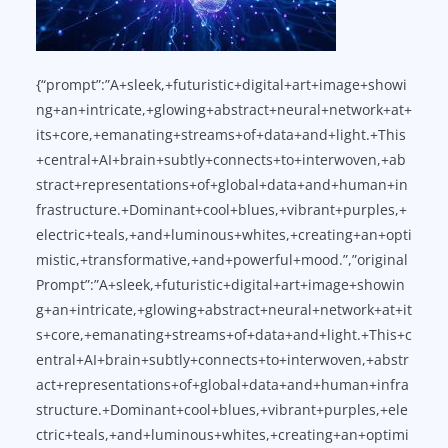
{“prompt”:”A+sleek,+futuristic+digital+art+image+showi
ng+an+intricate,+glowing+abstract+neural+network+at+
its+core,+emanating+streams+of+data+and+light.+This
+central+AI+brain+subtly+connects+to+interwoven,+ab
stract+representations+of+global+data+and+human+in
frastructure.+Dominant+cool+blues,+vibrant+purples,+
electric+teals,+and+luminous+whites,+creating+an+opti
mistic,+transformative,+and+powerful+mood.”,”original
Prompt”:”A+sleek,+futuristic+digital+art+image+showin
g+an+intricate,+glowing+abstract+neural+network+at+it
s+core,+emanating+streams+of+data+and+light.+This+c
entral+AI+brain+subtly+connects+to+interwoven,+abstr
act+representations+of+global+data+and+human+infra
structure.+Dominant+cool+blues,+vibrant+purples,+ele
ctric+teals,+and+luminous+whites,+creating+an+optimi