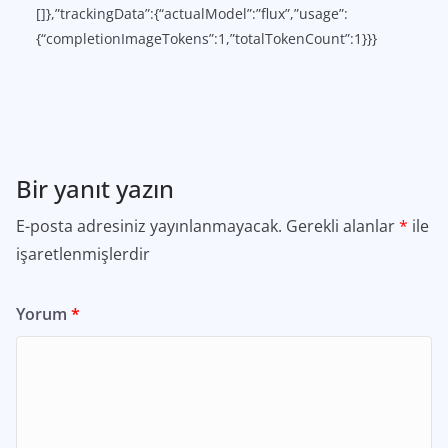
[]},”trackingData”:{“actualModel”:”flux”,”usage”:
{“completionImageTokens”:1,”totalTokenCount”:1}}}
Bir yanıt yazın
E-posta adresiniz yayınlanmayacak.
Gerekli alanlar
*
ile
işaretlenmişlerdir
Yorum
*