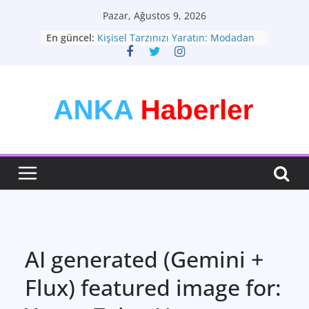
Skip
Pazar, Ağustos 9, 2026
to
En güncel:
Kişisel Tarzınızı Yaratın: Modadan
content
Daha Fazlası
Türkiye Gündemi: Geleceğe Yön
Veren Dinamikler
Kendi Tarzını Keşfet: Moda ve
Kimlik Arasındaki Bağ
Yapay Zeka: Hayatımızı Dönüştüren
Güç
Türkiyenin Yeni Rotası: Seçimler ve
Ekonomik Görünüm
AI generated (Gemini +
Flux) featured image for: