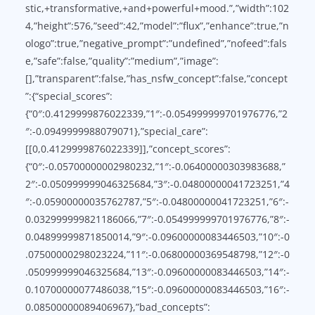
stic,+transformative,+and+powerful+mood.”,”width”:102
4,”height”:576,”seed”:42,”model”:”flux”,”enhance”:true,”n
ologo”:true,”negative_prompt”:”undefined”,”nofeed”:fals
e,”safe”:false,”quality”:”medium”,”image”:
[],”transparent”:false,”has_nsfw_concept”:false,”concept
”:{“special_scores”:
{“0″:0.4129999876022339,”1″:-0.054999999701976776,”2
″:-0.0949999988079071},”special_care”:
[[0,0.4129999876022339]],”concept_scores”:
{“0″:-0.05700000002980232,”1″:-0.06400000303983688,”
2″:-0.050999999046325684,”3″:-0.04800000041723251,”4
″:-0.05900000035762787,”5″:-0.04800000041723251,”6″:-
0.032999999821186066,”7″:-0.054999999701976776,”8″:-
0.04899999871850014,”9″:-0.09600000083446503,”10″:-0
.07500000298023224,”11″:-0.06800000369548798,”12″:-0
.050999999046325684,”13″:-0.09600000083446503,”14″:-
0.10700000077486038,”15″:-0.09600000083446503,”16″:-
0.08500000089406967},”bad_concepts”: