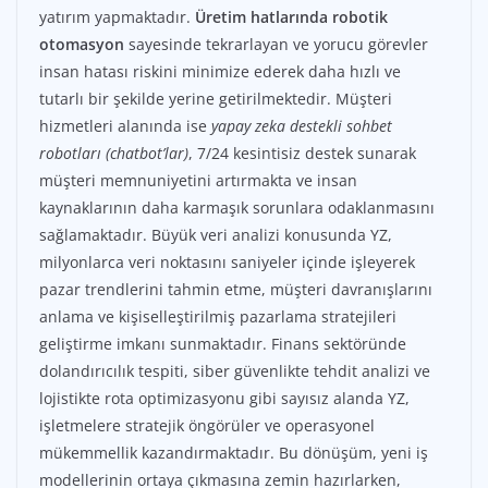
yatırım yapmaktadır.
Üretim hatlarında robotik
otomasyon
sayesinde tekrarlayan ve yorucu görevler
insan hatası riskini minimize ederek daha hızlı ve
tutarlı bir şekilde yerine getirilmektedir. Müşteri
hizmetleri alanında ise
yapay zeka destekli sohbet
robotları (chatbot’lar)
, 7/24 kesintisiz destek sunarak
müşteri memnuniyetini artırmakta ve insan
kaynaklarının daha karmaşık sorunlara odaklanmasını
sağlamaktadır. Büyük veri analizi konusunda YZ,
milyonlarca veri noktasını saniyeler içinde işleyerek
pazar trendlerini tahmin etme, müşteri davranışlarını
anlama ve kişiselleştirilmiş pazarlama stratejileri
geliştirme imkanı sunmaktadır. Finans sektöründe
dolandırıcılık tespiti, siber güvenlikte tehdit analizi ve
lojistikte rota optimizasyonu gibi sayısız alanda YZ,
işletmelere stratejik öngörüler ve operasyonel
mükemmellik kazandırmaktadır. Bu dönüşüm, yeni iş
modellerinin ortaya çıkmasına zemin hazırlarken,