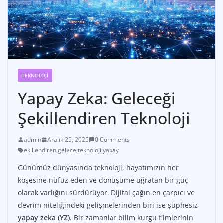
TEKNOLOJI
Yapay Zeka: Geleceği
Şekillendiren Teknoloji
admin
Aralık 25, 2025
0 Comments
ekillendiren
,
gelece
,
teknoloji
,
yapay
Günümüz dünyasında teknoloji, hayatımızın her
köşesine nüfuz eden ve dönüşüme uğratan bir güç
olarak varlığını sürdürüyor. Dijital çağın en çarpıcı ve
devrim niteliğindeki gelişmelerinden biri ise şüphesiz
yapay zeka (YZ)
. Bir zamanlar bilim kurgu filmlerinin