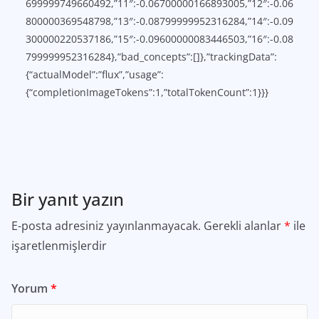
699999749660492,”11″:-0.06700000166893005,”12″:-0.06
800000369548798,”13″:-0.08799999952316284,”14″:-0.09
300000220537186,”15″:-0.09600000083446503,”16″:-0.08
799999952316284},”bad_concepts”:[]},”trackingData”:
{“actualModel”:”flux”,”usage”:
{“completionImageTokens”:1,”totalTokenCount”:1}}}
Bir yanıt yazın
E-posta adresiniz yayınlanmayacak.
Gerekli alanlar
*
ile
işaretlenmişlerdir
Yorum
*