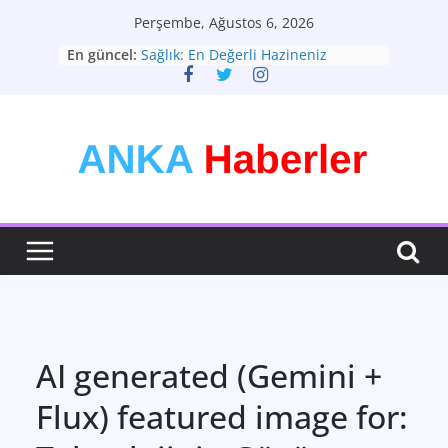
Skip
Perşembe, Ağustos 6, 2026
to
En güncel:
Sağlık: En Değerli Hazineniz
content
BAŞLIKYükselen Türkiye: Fırsatlar,
Zorluklar ve Yeni Vizyon
Türkiye Ekonomisi: Zorlu
Dönemeçte Yeni Adımlar
Moda: Zamansız Bir İfade Sanatı
Teknolojinin Hayatımızdaki Yeri ve
Geleceği: Büyük Dönüşüm
AI generated (Gemini +
Flux) featured image for: