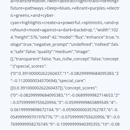
al+transformation,+with+abstract+light+trails+forming+
future+pathways.+Deep+blues,+vibrant+purples,+electr
ic+greens,+and+cyber-
cyan+highlights+create+a+powerful,+optimistic,+and+p
rofound+mood+against+a+dark+backdrop.”,”width”:102
4,”height”:576,”seed”:42,”model”:”flux”,”enhance”:true,”n
ologo”:true,”negative_prompt”:”undefined”,”nofeed”:fals
e,”safe”:false,”quality”:”medium”,”image”:
[],”transparent”:false,”has_nsfw_concept”:false,”concept
”:{“special_scores”:
{“0″:0.39100000262260437,”1″:-0.08299999684095383,”2
″:-0.1120000034570694},”special_care”:
[[0,0.39100000262260437]],”concept_scores”:
{“0″:-0.08299999684095383,”1″:-0.0689999982714653,”2″
:-0.07599999755620956,”3″:-0.05999999865889549,”4″:-
0.06199999898672104,”5″:-0.05900000035762787,”6″:-0.
054999999701976776,”7″:-0.07599999755620956,”8″:-0.0
7699999958276749,”9″:-0.10999999940395355,”10″:-0.08