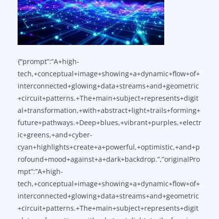
{“prompt”:”A+high-
tech,+conceptual+image+showing+a+dynamic+flow+of+
interconnected+glowing+data+streams+and+geometric
+circuit+patterns.+The+main+subject+represents+digit
al+transformation,+with+abstract+light+trails+forming+
future+pathways.+Deep+blues,+vibrant+purples,+electr
ic+greens,+and+cyber-
cyan+highlights+create+a+powerful,+optimistic,+and+p
rofound+mood+against+a+dark+backdrop.”,”originalPro
mpt”:”A+high-
tech,+conceptual+image+showing+a+dynamic+flow+of+
interconnected+glowing+data+streams+and+geometric
+circuit+patterns.+The+main+subject+represents+digit