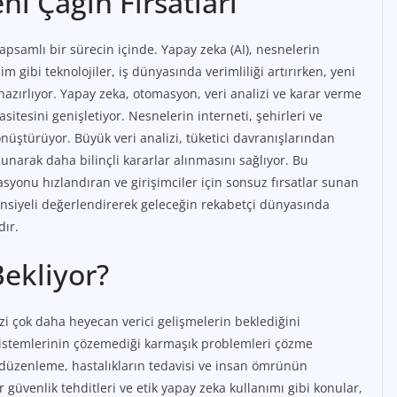
ni Çağın Fırsatları
apsamlı bir sürecin içinde. Yapay zeka (AI), nesnelerin
şim gibi teknolojiler, iş dünyasında verimliliği artırırken, yeni
azırlıyor. Yapay zeka, otomasyon, veri analizi ve karar verme
itesini genişletiyor. Nesnelerin interneti, şehirleri ve
önüştürüyor. Büyük veri analizi, tüketici davranışlarından
sunarak daha bilinçli kararlar alınmasını sağlıyor. Bu
syonu hızlandıran ve girişimciler için sonsuz fırsatlar sunan
tansiyeli değerlendirerek geleceğin rekabetçi dünyasında
dır.
Bekliyor?
izi çok daha heyecan verici gelişmelerin beklediğini
sistemlerinin çözemediği karmaşık problemleri çözme
en düzenleme, hastalıkların tedavisi ve insan ömrünün
güvenlik tehditleri ve etik yapay zeka kullanımı gibi konular,