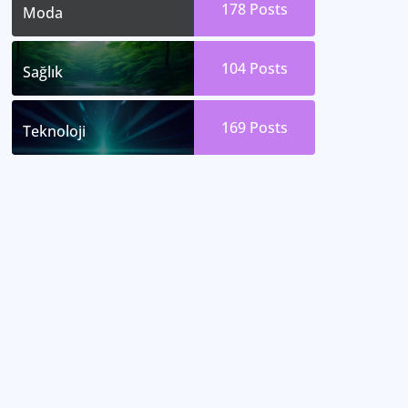
178
Posts
Moda
104
Posts
Sağlık
169
Posts
Teknoloji