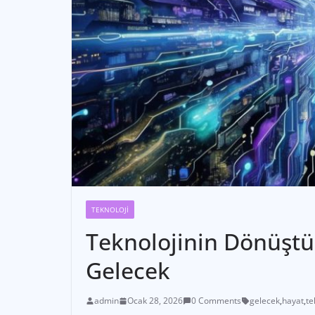
TEKNOLOJI
Teknolojinin Dönüştü
Gelecek
admin
Ocak 28, 2026
0 Comments
gelecek
,
hayat
,
te