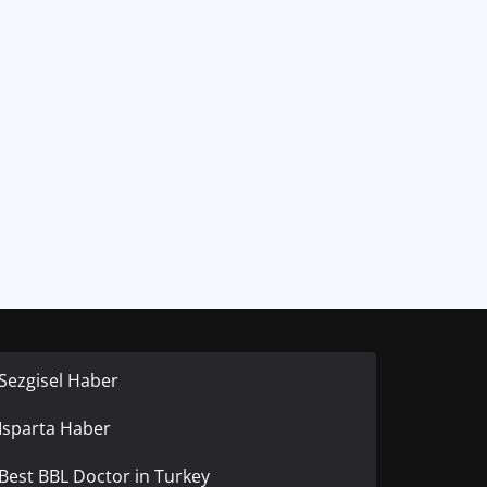
Sezgisel Haber
Isparta Haber
Best BBL Doctor in Turkey