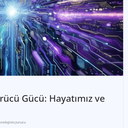
rücü Gücü: Hayatımız ve
knolojinin
,
turucu