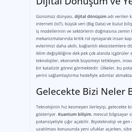
Dijital Dönüşüm ve Ye
Günümüz dünyası,
dijital dönüşüm
adı verilen k
interneti (IoT), büyük veri (Big Data) ve bulut bili
iş modellerinin ve sektörlerin doğmasına zemin h
mekanizmalarında kritik rol oynayarak insan kapas
evlerimizi daha akıllı, bağlantılı ekosistemlere d
iklim değişikliğine dek pek çok alanda içgörüler 
teknolojiler, ekonomik büyümeyi tetikleyen, inova
bir katalizör görevi görmektedir. Ülkeler, bu po
yerini sağlamlaştırma hedefiyle adımlar atmakta
Gelecekte Bizi Neler 
Teknolojinin hız kesmeyen ilerleyişi, gelecekte b
gösteriyor.
Kuantum bilişim
, mevcut bilgisayar 
potansiyeliyle çığır açabilir. Biyoteknoloji ve g
uzatılması konusunda yeni ufuklar açarken, siber 