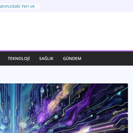
atımızdaki Yeri ve
k Dönüşüm
 Yaşam Kalitenizin
nüştürücü Gücü:
diren Yenilikler
i: Zorlu
 Adımlar
ir İfade Sanatı
TEKNOLOJI
SAĞLIK
GÜNDEM