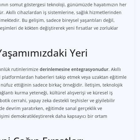
ışının somut göstergesi teknoloji, günümüzde hayatımızın her
. Akıllı cihazlardan iş sistemlerine, sağlık hizmetlerinden
lmektedir. Bu gelişim, sadece bireysel yaşantıları değil,
eşimleri de kökten değiştirerek yeni fırsatlar ve zorluklar
Yaşamımızdaki Yeri
günlük rutinlerimize
derinlemesine entegrasyonudur
. Akıllı
l platformlardan haberleri takip etmek veya uzaktan eğitimle
üfuz ettiğinin sadece birkaç örneğidir. İletişim, teknolojik
ğlantı kurma yeteneği, kültürel alışverişi ve küresel iş
botik cerrahi, yapay zeka destekli teşhisler ve giyilebilir
nde devrim yaratırken, eğitimde sanal gerçeklik ve
erişimi demokratikleştirerek daha kapsayıcı bir ortam