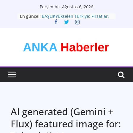
Skip
Perşembe, Ağustos 6, 2026
to
En güncel:
BAŞLIKYükselen Türkiye: Fırsatlar,
content
Zorluklar ve Yeni Vizyon
Türkiye Ekonomisi: Zorlu
Dönemeçte Yeni Adımlar
Moda: Zamansız Bir İfade Sanatı
Teknolojinin Hayatımızdaki Yeri ve
Geleceği: Büyük Dönüşüm
Sağlık: En Değerli Hazineniz
AI generated (Gemini +
Flux) featured image for: