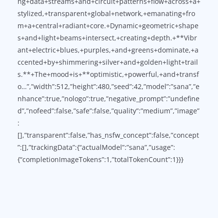
ng+data+streams+and+circuit+patterns+flow+across+a+
stylized,+transparent+global+network,+emanating+fro
m+a+central+radiant+core.+Dynamic+geometric+shape
s+and+light+beams+intersect,+creating+depth.+**Vibr
ant+electric+blues,+purples,+and+greens+dominate,+a
ccented+by+shimmering+silver+and+golden+light+trail
s.**+The+mood+is+**optimistic,+powerful,+and+transf
o…”,”width”:512,”height”:480,”seed”:42,”model”:”sana”,”e
nhance”:true,”nologo”:true,”negative_prompt”:”undefine
d”,”nofeed”:false,”safe”:false,”quality”:”medium”,”image”
:
[],”transparent”:false,”has_nsfw_concept”:false,”concept
”:[],”trackingData”:{“actualModel”:”sana”,”usage”:
{“completionImageTokens”:1,”totalTokenCount”:1}}}