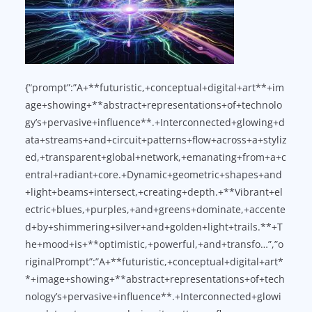
{“prompt”:”A+**futuristic,+conceptual+digital+art**+im
age+showing+**abstract+representations+of+technolo
gy’s+pervasive+influence**.+Interconnected+glowing+d
ata+streams+and+circuit+patterns+flow+across+a+styliz
ed,+transparent+global+network,+emanating+from+a+c
entral+radiant+core.+Dynamic+geometric+shapes+and
+light+beams+intersect,+creating+depth.+**Vibrant+el
ectric+blues,+purples,+and+greens+dominate,+accente
d+by+shimmering+silver+and+golden+light+trails.**+T
he+mood+is+**optimistic,+powerful,+and+transfo…”,”o
riginalPrompt”:”A+**futuristic,+conceptual+digital+art*
*+image+showing+**abstract+representations+of+tech
nology’s+pervasive+influence**.+Interconnected+glowi