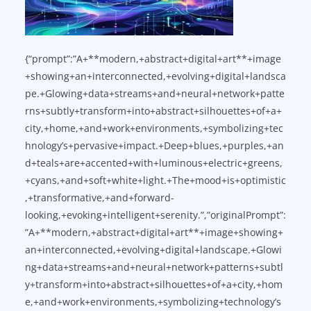
{“prompt”:”A+**modern,+abstract+digital+art**+image
+showing+an+interconnected,+evolving+digital+landsca
pe.+Glowing+data+streams+and+neural+network+patte
rns+subtly+transform+into+abstract+silhouettes+of+a+
city,+home,+and+work+environments,+symbolizing+tec
hnology’s+pervasive+impact.+Deep+blues,+purples,+an
d+teals+are+accented+with+luminous+electric+greens,
+cyans,+and+soft+white+light.+The+mood+is+optimistic
,+transformative,+and+forward-
looking,+evoking+intelligent+serenity.”,”originalPrompt”:
”A+**modern,+abstract+digital+art**+image+showing+
an+interconnected,+evolving+digital+landscape.+Glowi
ng+data+streams+and+neural+network+patterns+subtl
y+transform+into+abstract+silhouettes+of+a+city,+hom
e,+and+work+environments,+symbolizing+technology’s