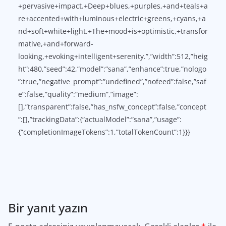
+pervasive+impact.+Deep+blues,+purples,+and+teals+a
re+accented+with+luminous+electric+greens,+cyans,+a
nd+soft+white+light.+The+mood+is+optimistic,+transfor
mative,+and+forward-
looking,+evoking+intelligent+serenity.”,”width”:512,”heig
ht”:480,”seed”:42,”model”:”sana”,”enhance”:true,”nologo
”:true,”negative_prompt”:”undefined”,”nofeed”:false,”saf
e”:false,”quality”:”medium”,”image”:
[],”transparent”:false,”has_nsfw_concept”:false,”concept
”:[],”trackingData”:{“actualModel”:”sana”,”usage”:
{“completionImageTokens”:1,”totalTokenCount”:1}}}
Bir yanıt yazın