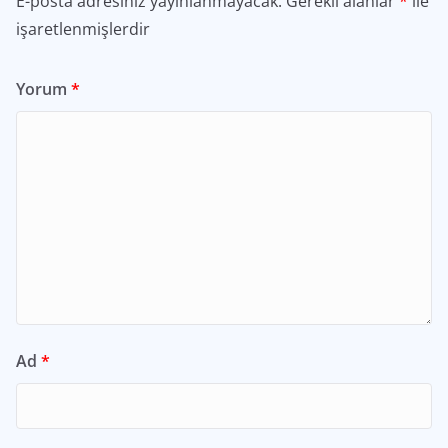
E-posta adresiniz yayınlanmayacak.
Gerekli alanlar
*
ile
işaretlenmişlerdir
Yorum
*
Ad
*