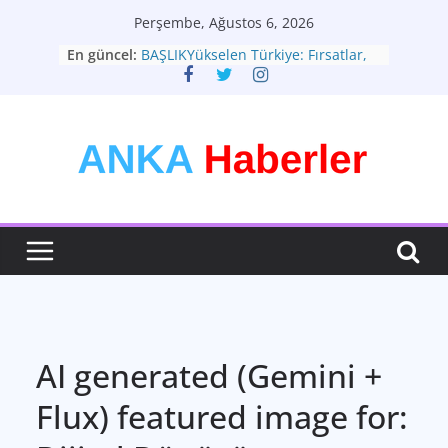
Skip
Perşembe, Ağustos 6, 2026
to
En güncel:
BAŞLIKYükselen Türkiye: Fırsatlar,
content
Zorluklar ve Yeni Vizyon
Türkiye Ekonomisi: Zorlu
Dönemeçte Yeni Adımlar
Moda: Zamansız Bir İfade Sanatı
Teknolojinin Hayatımızdaki Yeri ve
Geleceği: Büyük Dönüşüm
Sağlık: En Değerli Hazineniz
AI generated (Gemini +
Flux) featured image for: