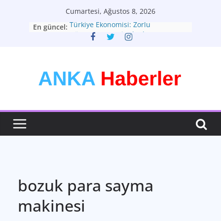
Skip
Cumartesi, Ağustos 8, 2026
to
Türkiye Ekonomisi: Zorlu
En güncel:
content
Dönemeçte Yeni Adımlar
Türkiyenin Yeni Rotası: Seçimler ve
Ekonomik Görünüm
Kişisel Tarzınızı Yaratın: Modadan
Daha Fazlası
Bütünsel Sağlık: Yaşam Kalitenizin
Anahtarı
Teknolojinin Dönüştürücü Gücü:
Geleceği Şekillendiren Yenilikler
bozuk para sayma
makinesi