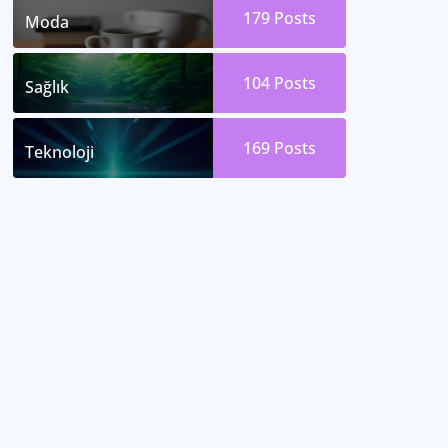
179
Posts
Moda
104
Posts
Sağlık
169
Posts
Teknoloji