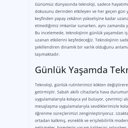
Günümüz dünyasında teknoloji, sadece hayatımız
dokusunu derinden etkileyen ve her geçen gün ye
keşfinden yapay zekânın yükselişine kadar uzana
etmediğimiz imkanlar sunarken, aynı zamanda yen
Bu incelemede, teknolojinin günlük yaşamdan iş 
uzanan etkilerini keşfedeceğiz. Teknolojinin sade
şekillendiren dinamik bir varlık olduğunu anlama
taşımaktadır.
Günlük Yaşamda Teknol
Teknoloji, günlük rutinlerimizi kökten değiştire
getirmiştir. Sabah akıllı cihazlarla hava durumun
uygulamalarıyla kolayca yol buluyor, çevrimiçi a
mesajlaşma uygulamalarıyla sevdiklerimizle kolay
öğrenme süreçlerimizi zenginleştiriyoruz. Uzakta
ortadan kalkmış, esneklik ve erişilebilirlik mode
gelişmeler, bireylerin yaşam kalitesini artırırken