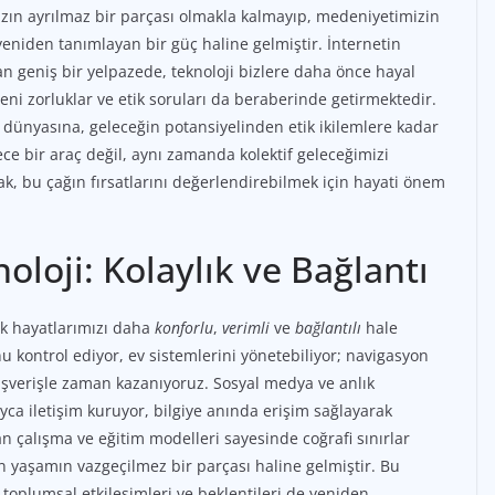
ın ayrılmaz bir parçası olmakla kalmayıp, medeniyetimizin
niden tanımlayan bir güç haline gelmiştir. İnternetin
n geniş bir yelpazede, teknoloji bizlere daha önce hayal
i zorluklar ve etik soruları da beraberinde getirmektedir.
dünyasına, geleceğin potansiyelinden etik ikilemlere kadar
ce bir araç değil, aynı zamanda kolektif geleceğimizi
k, bu çağın fırsatlarını değerlendirebilmek için hayati önem
oji: Kolaylık ve Bağlantı
rek hayatlarımızı daha
konforlu
,
verimli
ve
bağlantılı
hale
u kontrol ediyor, ev sistemlerini yönetebiliyor; navigasyon
lışverişle zaman kazanıyoruz. Sosyal medya ve anlık
ca iletişim kuruyor, bilgiye anında erişim sağlayarak
n çalışma ve eğitim modelleri sayesinde coğrafi sınırlar
rn yaşamın vazgeçilmez bir parçası haline gelmiştir. Bu
, toplumsal etkileşimleri ve beklentileri de yeniden