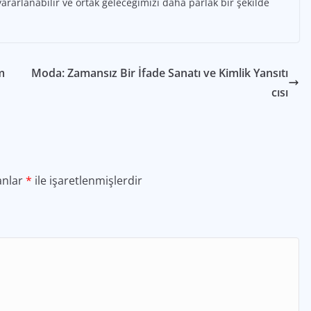
yararlanabilir ve ortak geleceğimizi daha parlak bir şekilde
m
Moda: Zamansız Bir İfade Sanatı ve Kimlik Yansıtı
cısı
anlar
*
ile işaretlenmişlerdir