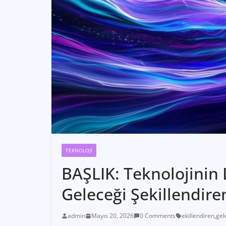
TEKNOLOJI
BAŞLIK: Teknolojinin
Geleceği Şekillendiren
admin
Mayıs 20, 2026
0 Comments
ekillendiren
,
gel