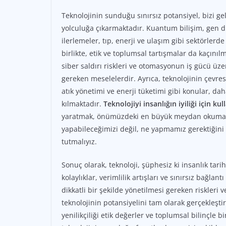
Teknolojinin sunduğu sınırsız potansiyel, bizi 
yolculuğa çıkarmaktadır. Kuantum bilişim, gen d
ilerlemeler, tıp, enerji ve ulaşım gibi sektörlerde
birlikte, etik ve toplumsal tartışmalar da kaçınılm
siber saldırı riskleri ve otomasyonun iş gücü üze
gereken meselelerdir. Ayrıca, teknolojinin çevrese
atık yönetimi ve enerji tüketimi gibi konular, da
kılmaktadır.
Teknolojiyi insanlığın iyiliği için k
yaratmak, önümüzdeki en büyük meydan okumalard
yapabileceğimizi değil, ne yapmamız gerektiğini
tutmalıyız.
Sonuç olarak, teknoloji, şüphesiz ki insanlık tar
kolaylıklar, verimlilik artışları ve sınırsız bağla
dikkatli bir şekilde yönetilmesi gereken riskleri
teknolojinin potansiyelini tam olarak gerçekleşti
yenilikçiliği etik değerler ve toplumsal bilinçle