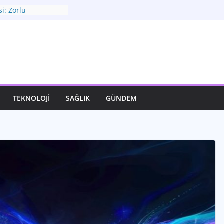
i: Zorlu
 Adımlar
Rotası: Seçimler ve
nüm
ı Yaratın: Modadan
 Yaşam Kalitenizin
nüştürücü Gücü:
TEKNOLOJI
SAĞLIK
GÜNDEM
diren Yenilikler