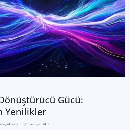
 Dönüştürücü Gücü:
 Yenilikler
ece
,
teknolojinin
,
turucu
,
yenilikler