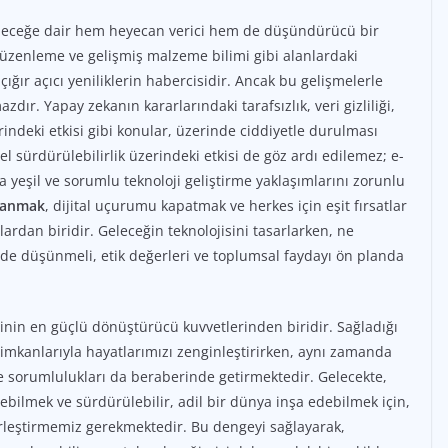
geleceğe dair hem heyecan verici hem de düşündürücü bir
üzenleme ve gelişmiş malzeme bilimi gibi alanlardaki
 çığır açıcı yeniliklerin habercisidir. Ancak bu gelişmelerle
azdır. Yapay zekanın kararlarındaki tarafsızlık, veri gizliliği,
rindeki etkisi gibi konular, üzerinde ciddiyetle durulması
l sürdürülebilirlik üzerindeki etkisi de göz ardı edilemez; e-
ha yeşil ve sorumlu teknoloji geliştirme yaklaşımlarını zorunlu
ullanmak
, dijital uçurumu kapatmak ve herkes için eşit fırsatlar
an biridir. Geleceğin teknolojisini tasarlarken, ne
 de düşünmeli, etik değerleri ve toplumsal faydayı ön planda
ihinin en güçlü dönüştürücü kuvvetlerinden biridir. Sağladığı
ntı imkanlarıyla hayatlarımızı zenginleştirirken, aynı zamanda
 ve sorumlulukları da beraberinde getirmektedir. Gelecekte,
rebilmek ve sürdürülebilir, adil bir dünya inşa edebilmek için,
 birleştirmemiz gerekmektedir. Bu dengeyi sağlayarak,