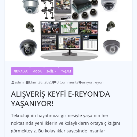
FIRMALAR
MODA
SAĞLIK
YAŞAM
admin
Ekim 28, 2023
0 Comments
aniyor
,
reyon
ALIŞVERİŞ KEYFİ E-REYON’DA
YAŞANIYOR!
Teknolojinin hayatımıza girmesiyle yaşamın her
noktasında yeniliklerin ve kolaylıkların ortaya çıktığını
görmekteyiz. Bu kolaylıklar sayesinde insanlar