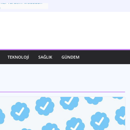
ınızı Yaratın: Modadan
ı
demi: Geleceğe Yön
ikler
nı Keşfet: Moda ve
ındaki Bağ
 Hayatımızı Dönüştüren
eni Rotası: Seçimler ve
TEKNOLOJI
SAĞLIK
GÜNDEM
Görünüm