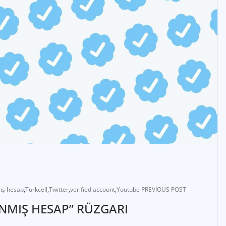
ış hesap
,
Turkcell
,
Twitter
,
verified account
,
Youtube PREVİOUS POST
MIŞ HESAP” RÜZGARI