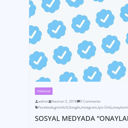
FIRMALAR
admin
Haziran 5, 2018
0 Comments
Facebook
,
gnctrkcll
,
Google
,
instagram
,
Işın Ünlü
,
onaylanm
SOSYAL MEDYADA “ONAYLAN