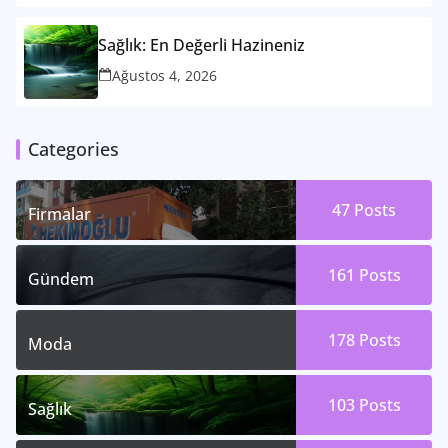
Sağlık: En Değerli Hazineniz
Ağustos 4, 2026
Categories
47
Posts
Firmalar
161
Posts
Gündem
178
Posts
Moda
103
Posts
Sağlık