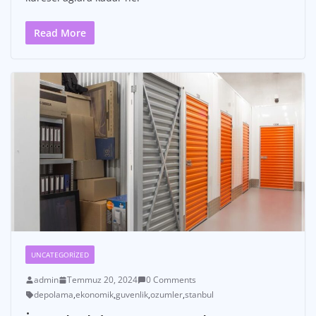
Read More
UNCATEGORIZED
admin
Temmuz 20, 2024
0 Comments
depolama
,
ekonomik
,
guvenlik
,
ozumler
,
stanbul