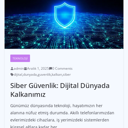
TEKNOLOJI
admin
Aralık 1, 2025
0 Comments
dijital
,
dunyada
,
guvenlik
,
kalkan
,
siber
Siber Güvenlik: Dijital Dünyada
Kalkanımız
Günümüz dünyasında teknoloji, hayatımızın her
alanına nüfuz etmiş durumda. Akıllı telefonlarımızdan
evlerimizdeki cihazlara, iş yerimizdeki sistemlerden
küresel ağlara kadar her