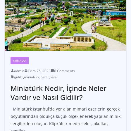
FIRMALAR
admin
Ekim 25, 2023
0 Comments
gidilir
,
miniaturk
,
nedir
,
neler
Miniatürk Nedir, İçinde Neler
Vardır ve Nasıl Gidilir?
Miniatürk İstanbul’da yer alan mimari eserlerin gerçek
boyutlarından oldukça küçük ölçeklenerek yapılan minik
sergilerden oluşur. Köprüle,r medreseler, okullar,
camiler