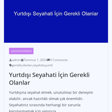
UNCATEGORIZED
admin
Temmuz 1, 2024
0 Comments
gerekli
,
olanlar
,
seyahati
,
yurtd
Yurtdışı Seyahati İçin Gerekli
Olanlar
Yurtdışına seyahat etmek, unutulmaz bir deneyim
olabilir, ancak hazırlıklı olmak çok önemlidir.
Seyahatiniz sırasında herhangi bir sorunla
karşılaşmamak için yanınıza