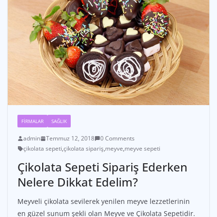
FIRMALAR
SAĞLIK
admin
Temmuz 12, 2018
0 Comments
çikolata sepeti
,
çikolata sipariş
,
meyve
,
meyve sepeti
Çikolata Sepeti Sipariş Ederken
Nelere Dikkat Edelim?
Meyveli çikolata sevilerek yenilen meyve lezzetlerinin
en güzel sunum şekli olan Meyve ve Çikolata Sepetidir.