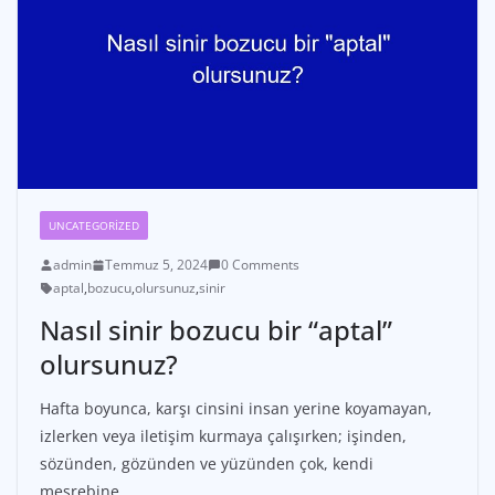
UNCATEGORIZED
admin
Temmuz 5, 2024
0 Comments
aptal
,
bozucu
,
olursunuz
,
sinir
Nasıl sinir bozucu bir “aptal”
olursunuz?
Hafta boyunca, karşı cinsini insan yerine koyamayan,
izlerken veya iletişim kurmaya çalışırken; işinden,
sözünden, gözünden ve yüzünden çok, kendi
meşrebine