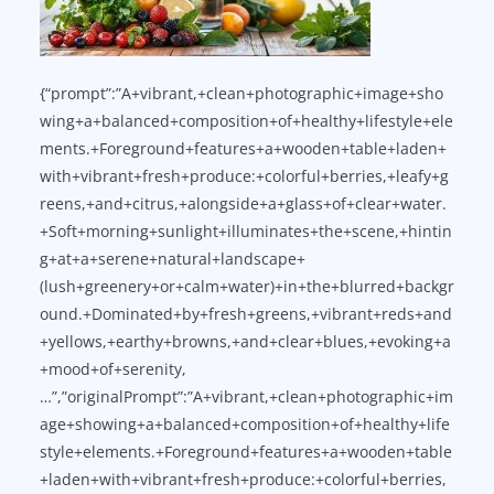
{“prompt”:”A+vibrant,+clean+photographic+image+sho
wing+a+balanced+composition+of+healthy+lifestyle+ele
ments.+Foreground+features+a+wooden+table+laden+
with+vibrant+fresh+produce:+colorful+berries,+leafy+g
reens,+and+citrus,+alongside+a+glass+of+clear+water.
+Soft+morning+sunlight+illuminates+the+scene,+hintin
g+at+a+serene+natural+landscape+
(lush+greenery+or+calm+water)+in+the+blurred+backgr
ound.+Dominated+by+fresh+greens,+vibrant+reds+and
+yellows,+earthy+browns,+and+clear+blues,+evoking+a
+mood+of+serenity,
…”,”originalPrompt”:”A+vibrant,+clean+photographic+im
age+showing+a+balanced+composition+of+healthy+life
style+elements.+Foreground+features+a+wooden+table
+laden+with+vibrant+fresh+produce:+colorful+berries,