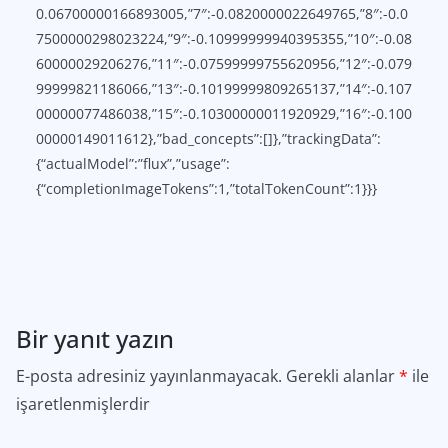
0.06700000166893005,”7″:-0.0820000022649765,”8″:-0.0
7500000298023224,”9″:-0.10999999940395355,”10″:-0.08
60000029206276,”11″:-0.07599999755620956,”12″:-0.079
99999821186066,”13″:-0.10199999809265137,”14″:-0.107
00000077486038,”15″:-0.10300000011920929,”16″:-0.100
00000149011612},”bad_concepts”:[]},”trackingData”:
{“actualModel”:”flux”,”usage”:
{“completionImageTokens”:1,”totalTokenCount”:1}}}
Bir yanıt yazın
E-posta adresiniz yayınlanmayacak.
Gerekli alanlar
*
ile
işaretlenmişlerdir