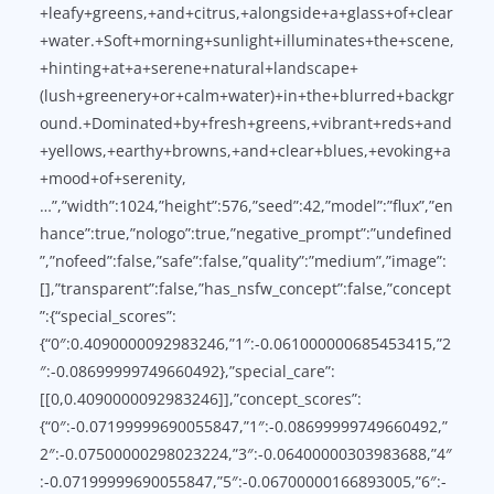
+leafy+greens,+and+citrus,+alongside+a+glass+of+clear
+water.+Soft+morning+sunlight+illuminates+the+scene,
+hinting+at+a+serene+natural+landscape+
(lush+greenery+or+calm+water)+in+the+blurred+backgr
ound.+Dominated+by+fresh+greens,+vibrant+reds+and
+yellows,+earthy+browns,+and+clear+blues,+evoking+a
+mood+of+serenity,
…”,”width”:1024,”height”:576,”seed”:42,”model”:”flux”,”en
hance”:true,”nologo”:true,”negative_prompt”:”undefined
”,”nofeed”:false,”safe”:false,”quality”:”medium”,”image”:
[],”transparent”:false,”has_nsfw_concept”:false,”concept
”:{“special_scores”:
{“0″:0.4090000092983246,”1″:-0.061000000685453415,”2
″:-0.08699999749660492},”special_care”:
[[0,0.4090000092983246]],”concept_scores”:
{“0″:-0.07199999690055847,”1″:-0.08699999749660492,”
2″:-0.07500000298023224,”3″:-0.06400000303983688,”4″
:-0.07199999690055847,”5″:-0.06700000166893005,”6″:-