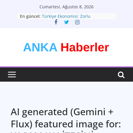
Skip
Cumartesi, Ağustos 8, 2026
to
En güncel:
Türkiye Ekonomisi: Zorlu
content
Dönemeçte Yeni Adımlar
Türkiyenin Yeni Rotası: Seçimler ve
Ekonomik Görünüm
Kişisel Tarzınızı Yaratın: Modadan
Daha Fazlası
Bütünsel Sağlık: Yaşam Kalitenizin
Anahtarı
Teknolojinin Dönüştürücü Gücü:
Geleceği Şekillendiren Yenilikler
AI generated (Gemini +
Flux) featured image for: