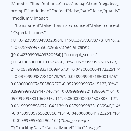
2,”model”:”flux”,”enhance”:true,”nologo”:true,”negative_
prompt”:”undefined”,”nofeed”:false,”safe”:false,”quality”
:”medium”,”image”:
[],”transparent”:false,”has_nsfw_concept”:false,”concept
”:{“special_scores”:
{“0″:0.42399999499320984,”1″:-0.03799999877810478,”2
″:-0.07599999755620956},”special_care”:
[[0,0.42399999499320984]],”concept_scores”:
{“0″:-0.06300000101327896,”1″:-0.05299999937415123,”
2″:-0.057999998331069946,”3″:-0.04800000041723251,”4
″:-0.03799999877810478,”5″:-0.04899999871850014,”6″:-
0.05000000074505806,”7″:-0.05299999937415123,”8″:-0.
029999999329447746,”9″:-0.07999999821186066,”10″:-0.
057999998331069946,”11″:-0.05000000074505806,”12″:-
0.06199999898672104,”13″:-0.057999998331069946,”14″
:-0.07599999755620956,”15″:-0.04800000041723251,”16″
:-0.019999999552965164},”bad_concepts”:
[]},”trackingData”:{“actualModel”:”flux”,”usage”: