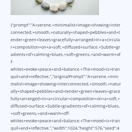
{“prompt”:”A+serene,+minimalist+image+showing+inter
connected,+smooth,+naturally+shaped+pebbles+and+t
ender+green+leaves+gracefully+arranged+in+a+circula
r+composition+on+a+soft,+diffused+surface.+Subtle+gr
adients+of+calming+blues,+soft+greens,+and+warm+of
f-
whites+evoke+peace+and+balance.+The+mood+is+tran
quil+and+reflective.”,”originalPrompt”:”A+serene,+mini
malist+image+showing+interconnected,+smooth,+natur
ally+shaped+pebbles+and+tender+green+leaves+grace
fully+arranged+in+a+circular+composition+on+a+soft,+
diffused+surface.+Subtle+gradients+of+calming+blues,
+soft+greens,+and+warm+off-
whites+evoke+peace+and+balance.+The+mood+is+tran
quil+and+reflective.”,”width”:1024,”height”:576,”seed”:4