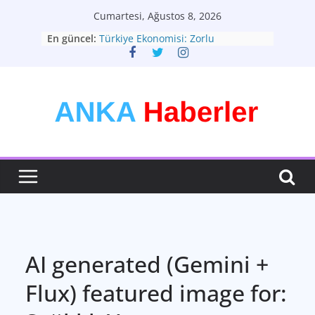
Skip
Cumartesi, Ağustos 8, 2026
to
En güncel:
Türkiye Ekonomisi: Zorlu
content
Dönemeçte Yeni Adımlar
Türkiyenin Yeni Rotası: Seçimler ve
Ekonomik Görünüm
Kişisel Tarzınızı Yaratın: Modadan
Daha Fazlası
Bütünsel Sağlık: Yaşam Kalitenizin
Anahtarı
Teknolojinin Dönüştürücü Gücü:
Geleceği Şekillendiren Yenilikler
AI generated (Gemini +
Flux) featured image for: