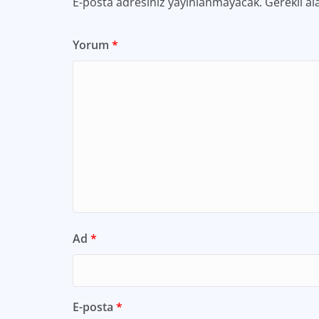
E-posta adresiniz yayınlanmayacak.
Gerekli al
Yorum
*
Ad
*
E-posta
*