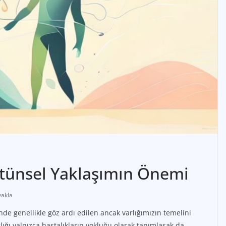
Bütünsel Yaklaşımın Önemi
yakla
de genellikle göz ardı edilen ancak varlığımızın temelini
ğı yalnızca hastalıkların yokluğu olarak tanımlasak da,