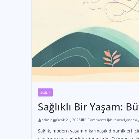
SAĞLIK
Sağlıklı Bir Yaşam: 
admin
Ocak 21, 2026
0 Comments
butunsel
,
onemi
,
Sağlık, modern yaşamın karmaşık dinamikleri için
oluşturan en değerli hazinemizdir. Çoğumuz sağlı