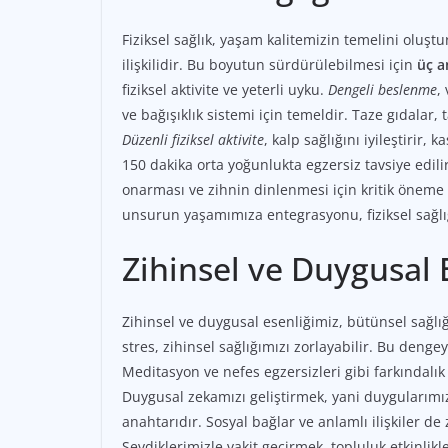
Fiziksel sağlık, yaşam kalitemizin temelini oluşt
ilişkilidir. Bu boyutun sürdürülebilmesi için
üç a
fiziksel aktivite ve yeterli uyku.
Dengeli beslenme
,
ve bağışıklık sistemi için temeldir. Taze gıdalar, 
Düzenli fiziksel aktivite
, kalp sağlığını iyileştirir,
150 dakika orta yoğunlukta egzersiz tavsiye edili
onarması ve zihnin dinlenmesi için kritik öneme s
unsurun yaşamımıza entegrasyonu, fiziksel sağlığ
Zihinsel ve Duygusal 
Zihinsel ve duygusal esenliğimiz, bütünsel sağlı
stres, zihinsel sağlığımızı zorlayabilir. Bu deng
Meditasyon ve nefes egzersizleri gibi farkındalık p
Duygusal zekamızı geliştirmek, yani duygularımız
anahtarıdır. Sosyal bağlar ve anlamlı ilişkiler de
Sevdiklerimizle vakit geçirmek, topluluk etkinlikl