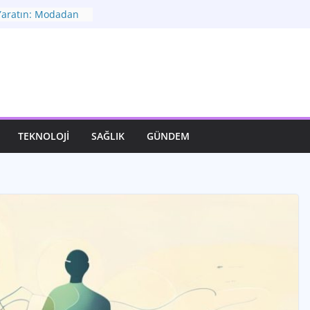
 Yaratın: Modadan
: Geleceğe Yön
r
şfet: Moda ve
i Bağ
atımızı Dönüştüren
otası: Seçimler ve
TEKNOLOJI
SAĞLIK
GÜNDEM
nüm