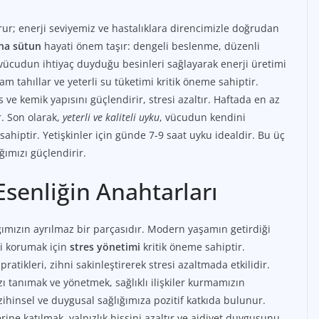
urur; enerji seviyemiz ve hastalıklara direncimizle doğrudan
na sütun
hayati önem taşır: dengeli beslenme, düzenli
 vücudun ihtiyaç duyduğu besinleri sağlayarak enerji üretimi
tam tahıllar ve yeterli su tüketimi kritik öneme sahiptir.
 kas ve kemik yapısını güçlendirir, stresi azaltır. Haftada en az
r. Son olarak,
yeterli ve kaliteli uyku
, vücudun kendini
ahiptir. Yetişkinler için günde 7-9 saat uyku idealdir. Bu üç
ımızı güçlendirir.
Esenliğin Anahtarları
ğımızın ayrılmaz bir parçasıdır. Modern yaşamın getirdiği
eyi korumak için
stres yönetimi
kritik öneme sahiptir.
ratikleri, zihni sakinleştirerek stresi azaltmada etkilidir.
ı tanımak ve yönetmek, sağlıklı ilişkiler kurmamızın
 zihinsel ve duygusal sağlığımıza pozitif katkıda bulunur.
erine katılmak, yalnızlık hissini azaltır ve aidiyet duygusunu