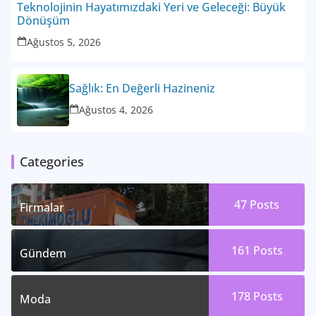
Teknolojinin Hayatımızdaki Yeri ve Geleceği: Büyük
Dönüşüm
Ağustos 5, 2026
Sağlık: En Değerli Hazineniz
Ağustos 4, 2026
Categories
47
Posts
Firmalar
161
Posts
Gündem
178
Posts
Moda