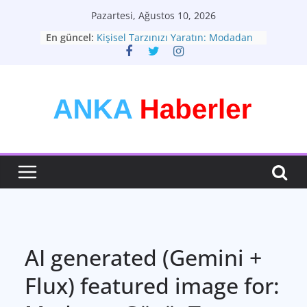
Skip
Pazartesi, Ağustos 10, 2026
to
En güncel:
Kişisel Tarzınızı Yaratın: Modadan
content
Daha Fazlası
Türkiye Gündemi: Geleceğe Yön
Veren Dinamikler
Kendi Tarzını Keşfet: Moda ve
Kimlik Arasındaki Bağ
Yapay Zeka: Hayatımızı Dönüştüren
Güç
Türkiyenin Yeni Rotası: Seçimler ve
Ekonomik Görünüm
AI generated (Gemini +
Flux) featured image for: