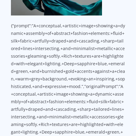
{“prompt”:”A+conceptual,+artistic+image+showing+a+dy
namic+assembly+of+abstract+fashion+elements:+fluid+
silk+fabric+artfully+draped+and+cascading,+sharp+tail
ored+lines+intersecting,+and+minimalist+metallic+acce
ssories+gleaming+softly.+Rich+textures+are+highlighte
d+with+elegant+lighting.+Deep+sapphire+blue,+emeral
d+green,+and+burnished+gold+accents+against+a+clea
n,+warm+grey+background,+evoking+an+inspiring,+sop
histicated,+and+expressive+mood.”,”originalPrompt”:”A
+conceptual,+artistic+image+showing+a+dynamic+asse
mbly+of+abstract+fashion+elements:+fluid+silk+fabric+
artfully+draped+and+cascading,+sharp+tailored+lines+
intersecting,+and+minimalist+metallic+accessories+gle
aming+softly.+Rich+textures+are+highlighted+with+ele
gant+lighting.+Deep+sapphire+blue,+emerald+green,+