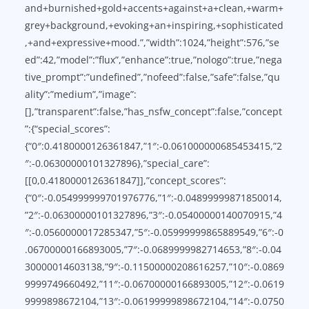
and+burnished+gold+accents+against+a+clean,+warm+
grey+background,+evoking+an+inspiring,+sophisticated
,+and+expressive+mood.”,”width”:1024,”height”:576,”se
ed”:42,”model”:”flux”,”enhance”:true,”nologo”:true,”nega
tive_prompt”:”undefined”,”nofeed”:false,”safe”:false,”qu
ality”:”medium”,”image”:
[],”transparent”:false,”has_nsfw_concept”:false,”concept
”:{“special_scores”:
{“0″:0.4180000126361847,”1″:-0.061000000685453415,”2
″:-0.06300000101327896},”special_care”:
[[0,0.4180000126361847]],”concept_scores”:
{“0″:-0.054999999701976776,”1″:-0.04899999871850014,
”2″:-0.06300000101327896,”3″:-0.05400000140070915,”4
″:-0.0560000017285347,”5″:-0.05999999865889549,”6″:-0
.06700000166893005,”7″:-0.0689999982714653,”8″:-0.04
30000014603138,”9″:-0.11500000208616257,”10″:-0.0869
9999749660492,”11″:-0.06700000166893005,”12″:-0.0619
9999898672104,”13″:-0.06199999898672104,”14″:-0.0750