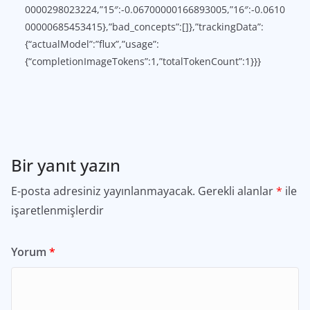
0000298023224,”15″:-0.06700000166893005,”16″:-0.0610
00000685453415},”bad_concepts”:[]},”trackingData”:
{“actualModel”:”flux”,”usage”:
{“completionImageTokens”:1,”totalTokenCount”:1}}}
Bir yanıt yazın
E-posta adresiniz yayınlanmayacak.
Gerekli alanlar
*
ile
işaretlenmişlerdir
Yorum
*