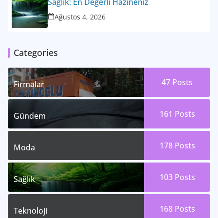
Sağlık: En Değerli Hazineniz
Ağustos 4, 2026
Categories
47
Posts
Firmalar
161
Posts
Gündem
178
Posts
Moda
103
Posts
Sağlık
168
Posts
Teknoloji