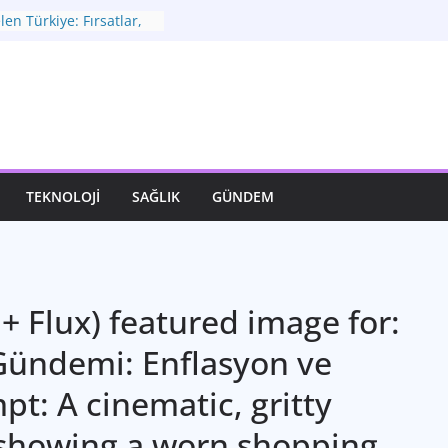
en Türkiye: Fırsatlar,
 Yeni Vizyon
omisi: Zorlu
eni Adımlar
ız Bir İfade Sanatı
 Hayatımızdaki Yeri ve
üyük Dönüşüm
eğerli Hazineniz
TEKNOLOJI
SAĞLIK
GÜNDEM
+ Flux) featured image for:
Gündemi: Enflasyon ve
pt: A cinematic, gritty
 showing a worn shopping