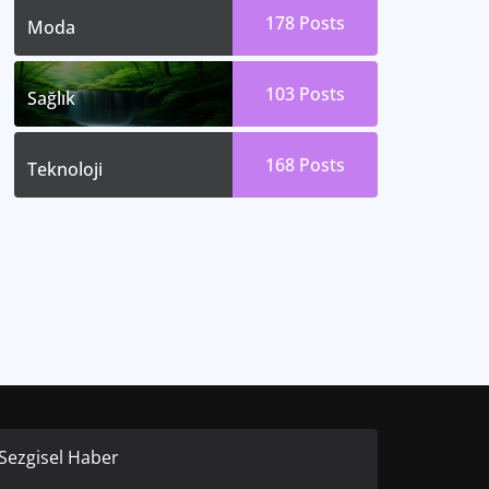
178
Posts
Moda
103
Posts
Sağlık
168
Posts
Teknoloji
Sezgisel Haber