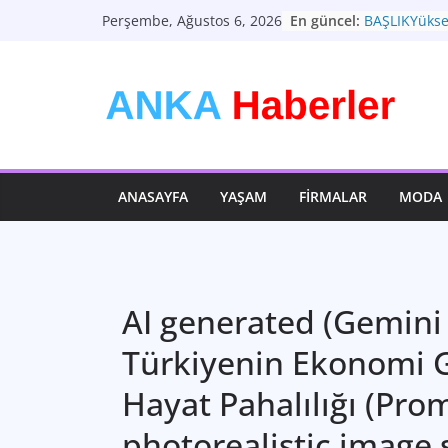
Skip
En güncel:
BAŞLIKYüksel
Perşembe, Ağustos 6, 2026
to
Zorluklar ve
Türkiye Ekon
content
Dönemeçte Y
Moda: Zamans
Teknolojinin
Geleceği: B
Sağlık: En D
ANASAYFA
YAŞAM
FIRMALAR
MODA
AI generated (Gemini 
Türkiyenin Ekonomi 
Hayat Pahalılığı (Prom
photorealistic image