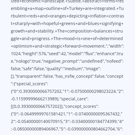
ized+economic+landscape.+Subtle,+abstract+forms+res
embling+a+map+outline+of+Turkey+are+integrated.+Tu
rbulent+reds+and+oranges+depicting+inflation+contras
t+sharply+with+hopeful+greens+and+blues+signifying+
growth+and+stability.+The+composition+balances+stru
ggle+and+progress.+The+mood+is+one+of+determined
+optimism+and+strategic+forward+movement.”,”width”:
1024,”height”:576,”seed”:42,”model”:”flux”,”enhance”:tru
e,”nologo”:true,”negative_prompt”:”undefined”,”nofeed”:
false,”safe”:false,”quality”:”medium”,”image”:
[],”transparent”:false,”has_nsfw_concept”:false,”concept
”:{“special_scores”:
{“0″:0.3930000066757202,”1″:-0.07500000298023224,”2″:
-0.11599999666213989},”special_care”:
[[0,0.3930000066757202]],”concept_scores”:
{“0″:-0.06499999761581421,”1″:-0.07400000095367432,”
2″:-0.05400000140070915,”3″:-0.03400000184774399,”4″
:-0.08500000089406967,”5″:-0.039000000804662704,”6″: