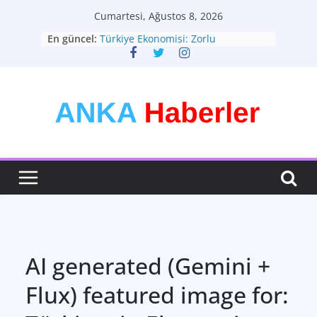
Skip
Cumartesi, Ağustos 8, 2026
to
En güncel:
Türkiye Ekonomisi: Zorlu
content
Dönemeçte Yeni Adımlar
Türkiyenin Yeni Rotası: Seçimler ve
Ekonomik Görünüm
Kişisel Tarzınızı Yaratın: Modadan
Daha Fazlası
Bütünsel Sağlık: Yaşam Kalitenizin
Anahtarı
Teknolojinin Dönüştürücü Gücü:
Geleceği Şekillendiren Yenilikler
AI generated (Gemini +
Flux) featured image for: