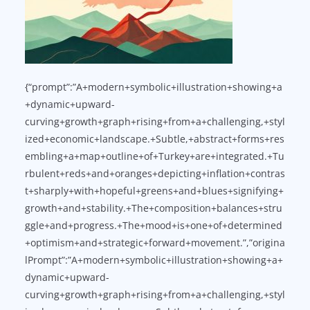
{“prompt”:”A+modern+symbolic+illustration+showing+a
+dynamic+upward-
curving+growth+graph+rising+from+a+challenging,+styl
ized+economic+landscape.+Subtle,+abstract+forms+res
embling+a+map+outline+of+Turkey+are+integrated.+Tu
rbulent+reds+and+oranges+depicting+inflation+contras
t+sharply+with+hopeful+greens+and+blues+signifying+
growth+and+stability.+The+composition+balances+stru
ggle+and+progress.+The+mood+is+one+of+determined
+optimism+and+strategic+forward+movement.”,”origina
lPrompt”:”A+modern+symbolic+illustration+showing+a+
dynamic+upward-
curving+growth+graph+rising+from+a+challenging,+styl