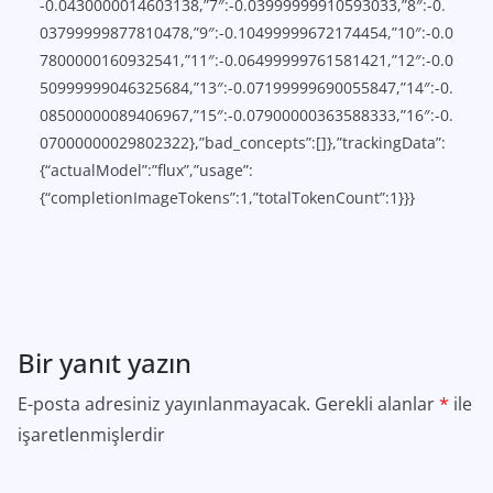
-0.0430000014603138,”7″:-0.03999999910593033,”8″:-0.
03799999877810478,”9″:-0.10499999672174454,”10″:-0.0
7800000160932541,”11″:-0.06499999761581421,”12″:-0.0
50999999046325684,”13″:-0.07199999690055847,”14″:-0.
08500000089406967,”15″:-0.07900000363588333,”16″:-0.
07000000029802322},”bad_concepts”:[]},”trackingData”:
{“actualModel”:”flux”,”usage”:
{“completionImageTokens”:1,”totalTokenCount”:1}}}
Bir yanıt yazın
E-posta adresiniz yayınlanmayacak.
Gerekli alanlar
*
ile
işaretlenmişlerdir