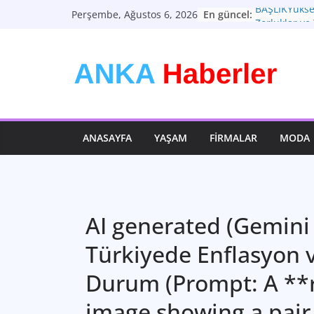
Skip
BAŞLIKYüksel
En güncel:
Perşembe, Ağustos 6, 2026
to
Zorluklar ve
Türkiye Ekon
content
Dönemeçte Y
Moda: Zamans
Teknolojinin
Geleceği: B
Sağlık: En D
ANASAYFA
YAŞAM
FIRMALAR
MODA
AI generated (Gemini 
Türkiyede Enflasyon v
Durum (Prompt: A **r
image showing a pair