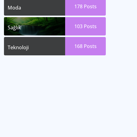
178
Posts
Moda
103
Posts
Sağlık
168
Posts
Teknoloji