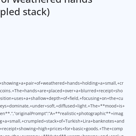
pled stack)
e+showing+a+pair+of+weathered+hands+holding+a+small,+cr
coins.+The+hands+are+placed+over+a+blurred+receipt+sho
ition+uses+a+shallow+depth+of+field,+focusing+on+the+cu
ys+dominate,+under+soft,+diffused+light.+The+**mood+is+
n**.”,”originalPrompt”:”A+**realistic+photographic**+imag
g+a+small,+crumpled+stack+of+Turkish+Lira+banknotes+and
+receipt+showing+high+prices+for+basic+goods.+The+comp