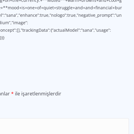
sing+on+the+currency.+**Muted**+warm+browns+and+cool+g
he+**mood+is+one+of+quiet+struggle+and+and+financial+bur
l”:”sana”,”enhance”:true,”nologo”:true,”negative_prompt”:”un
edium”,”image”:
concept”:[],”trackingData”:{“actualModel”:”sana”,”usage”:
}}}
anlar
*
ile işaretlenmişlerdir