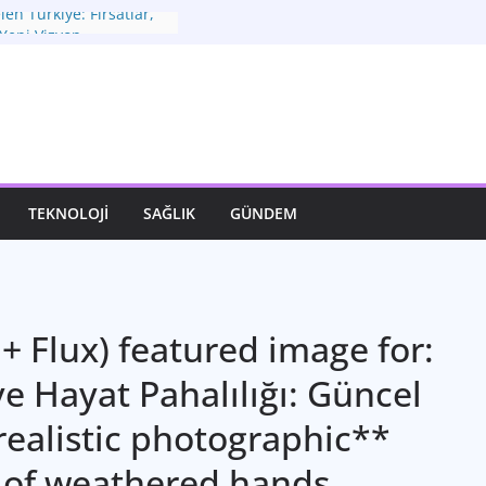
en Türkiye: Fırsatlar,
 Yeni Vizyon
omisi: Zorlu
eni Adımlar
ız Bir İfade Sanatı
 Hayatımızdaki Yeri ve
üyük Dönüşüm
eğerli Hazineniz
TEKNOLOJI
SAĞLIK
GÜNDEM
+ Flux) featured image for:
e Hayat Pahalılığı: Güncel
ealistic photographic**
 of weathered hands