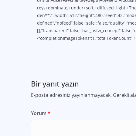
osition+uses+a+shallow+depth+of+field,+focu
reys+dominate,+under+soft,+diffused+light.+T
den**.”,”width”:512,”height”:480,”seed”:42,”mode
defined”,”nofeed”:false,”safe”:false,”quality”:”m
[],”transparent”:false,”has_nsfw_concept”:false,”
{“completionImageTokens”:1,”totalTokenCount”:1
Bir yanıt yazın
E-posta adresiniz yayınlanmayacak.
Gerekli al
Yorum
*