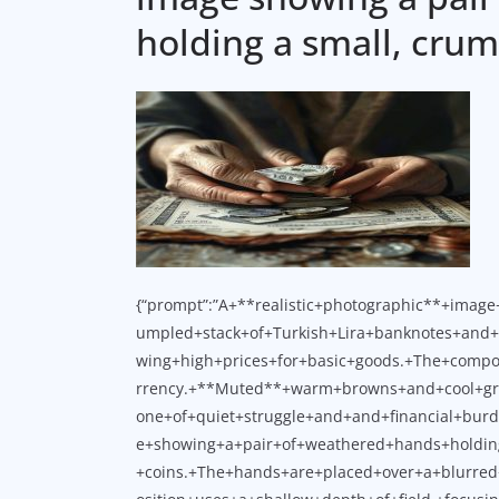
holding a small, crum
{“prompt”:”A+**realistic+photographic**+imag
umpled+stack+of+Turkish+Lira+banknotes+and+
wing+high+prices+for+basic+goods.+The+compos
rrency.+**Muted**+warm+browns+and+cool+gre
one+of+quiet+struggle+and+and+financial+burde
e+showing+a+pair+of+weathered+hands+holdin
+coins.+The+hands+are+placed+over+a+blurred