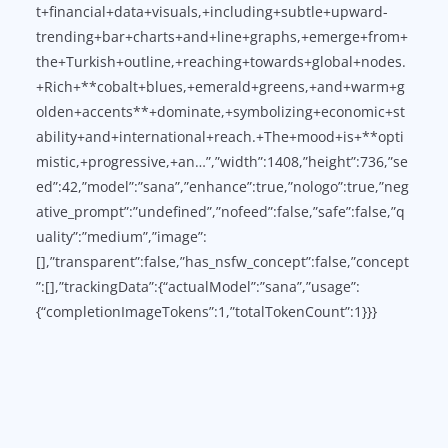
t+financial+data+visuals,+including+subtle+upward-
trending+bar+charts+and+line+graphs,+emerge+from+
the+Turkish+outline,+reaching+towards+global+nodes.
+Rich+**cobalt+blues,+emerald+greens,+and+warm+g
olden+accents**+dominate,+symbolizing+economic+st
ability+and+international+reach.+The+mood+is+**opti
mistic,+progressive,+an…”,”width”:1408,”height”:736,”se
ed”:42,”model”:”sana”,”enhance”:true,”nologo”:true,”neg
ative_prompt”:”undefined”,”nofeed”:false,”safe”:false,”q
uality”:”medium”,”image”:
[],”transparent”:false,”has_nsfw_concept”:false,”concept
”:[],”trackingData”:{“actualModel”:”sana”,”usage”:
{“completionImageTokens”:1,”totalTokenCount”:1}}}