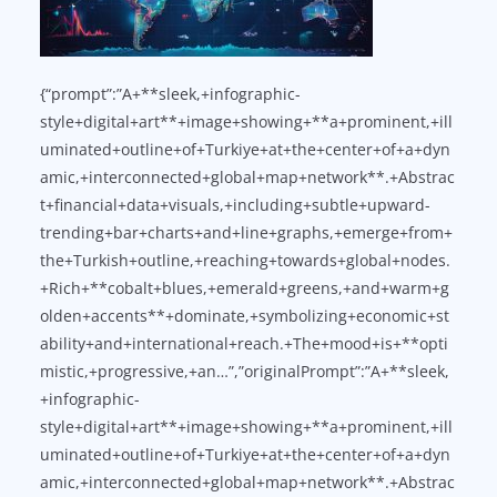
{“prompt”:”A+**sleek,+infographic-
style+digital+art**+image+showing+**a+prominent,+ill
uminated+outline+of+Turkiye+at+the+center+of+a+dyn
amic,+interconnected+global+map+network**.+Abstrac
t+financial+data+visuals,+including+subtle+upward-
trending+bar+charts+and+line+graphs,+emerge+from+
the+Turkish+outline,+reaching+towards+global+nodes.
+Rich+**cobalt+blues,+emerald+greens,+and+warm+g
olden+accents**+dominate,+symbolizing+economic+st
ability+and+international+reach.+The+mood+is+**opti
mistic,+progressive,+an…”,”originalPrompt”:”A+**sleek,
+infographic-
style+digital+art**+image+showing+**a+prominent,+ill
uminated+outline+of+Turkiye+at+the+center+of+a+dyn
amic,+interconnected+global+map+network**.+Abstrac