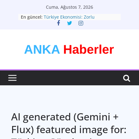
Skip
Cuma, Ağustos 7, 2026
to
En güncel:
Türkiye Ekonomisi: Zorlu
content
Dönemeçte Yeni Adımlar
Türkiyenin Yeni Rotası: Seçimler ve
Ekonomik Görünüm
Kişisel Tarzınızı Yaratın: Modadan
Daha Fazlası
Bütünsel Sağlık: Yaşam Kalitenizin
Anahtarı
Teknolojinin Dönüştürücü Gücü:
Geleceği Şekillendiren Yenilikler
AI generated (Gemini +
Flux) featured image for: