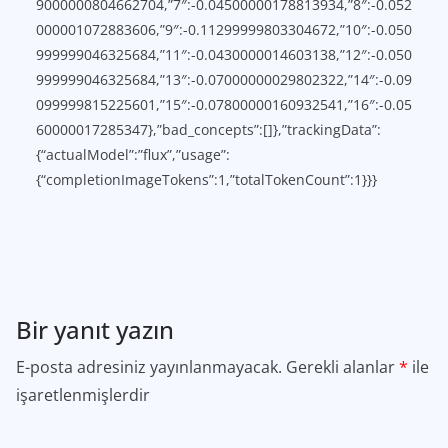
9000000804662704,”7″:-0.04500000178813934,”8″:-0.052
000001072883606,”9″:-0.11299999803304672,”10″:-0.050
999999046325684,”11″:-0.0430000014603138,”12″:-0.050
999999046325684,”13″:-0.07000000029802322,”14″:-0.09
099999815225601,”15″:-0.07800000160932541,”16″:-0.05
60000017285347},”bad_concepts”:[]},”trackingData”:
{“actualModel”:”flux”,”usage”:
{“completionImageTokens”:1,”totalTokenCount”:1}}}
Bir yanıt yazın
E-posta adresiniz yayınlanmayacak.
Gerekli alanlar
*
ile
işaretlenmişlerdir