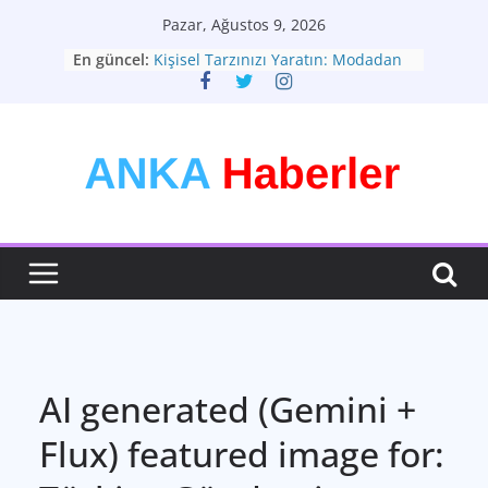
Skip
Pazar, Ağustos 9, 2026
to
En güncel:
Kişisel Tarzınızı Yaratın: Modadan
content
Daha Fazlası
Türkiye Gündemi: Geleceğe Yön
Veren Dinamikler
Kendi Tarzını Keşfet: Moda ve
Kimlik Arasındaki Bağ
Yapay Zeka: Hayatımızı Dönüştüren
Güç
Türkiyenin Yeni Rotası: Seçimler ve
Ekonomik Görünüm
AI generated (Gemini +
Flux) featured image for: