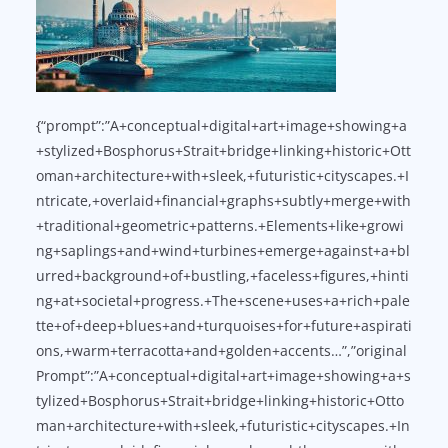
{“prompt”:”A+conceptual+digital+art+image+showing+a
+stylized+Bosphorus+Strait+bridge+linking+historic+Ott
oman+architecture+with+sleek,+futuristic+cityscapes.+I
ntricate,+overlaid+financial+graphs+subtly+merge+with
+traditional+geometric+patterns.+Elements+like+growi
ng+saplings+and+wind+turbines+emerge+against+a+bl
urred+background+of+bustling,+faceless+figures,+hinti
ng+at+societal+progress.+The+scene+uses+a+rich+pale
tte+of+deep+blues+and+turquoises+for+future+aspirati
ons,+warm+terracotta+and+golden+accents…”,”original
Prompt”:”A+conceptual+digital+art+image+showing+a+s
tylized+Bosphorus+Strait+bridge+linking+historic+Otto
man+architecture+with+sleek,+futuristic+cityscapes.+In