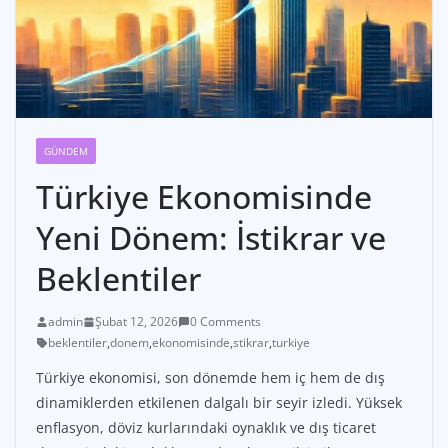
GÜNDEM
Türkiye Ekonomisinde
Yeni Dönem: İstikrar ve
Beklentiler
admin
Şubat 12, 2026
0 Comments
beklentiler
,
donem
,
ekonomisinde
,
stikrar
,
turkiye
Türkiye ekonomisi, son dönemde hem iç hem de dış
dinamiklerden etkilenen dalgalı bir seyir izledi. Yüksek
enflasyon, döviz kurlarındaki oynaklık ve dış ticaret