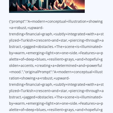
{“prompt”:”A+modern+conceptual+illustration+showing
+a+robust,+upward-
trending+financial+graph,+subtly+integrated+with+a+st
ylized+Turkish+crescent+and+star,+piercing+through+a
bstract,+jagged+obstacles.+The+scene+is+illuminated+
by+warm,+emerging+light+on+one+side.+Features+a+p
alette+of+deep+blues,+resilient+grays,+and+hopeful+g
olden+accents,+creating+a+determined+and+powerful
+mood.”,”originalPrompt”:”A+modern+conceptual+illust
ration+showing+a+robust,+upward-
trending+financial+graph,+subtly+integrated+with+a+st
ylized+Turkish+crescent+and+star,+piercing+through+a
bstract,+jagged+obstacles.+The+scene+is+illuminated+
by+warm,+emerging+light+on+one+side.+Features+a+p
alette+of+deep+blues,+resilient+grays,+and+hopeful+g