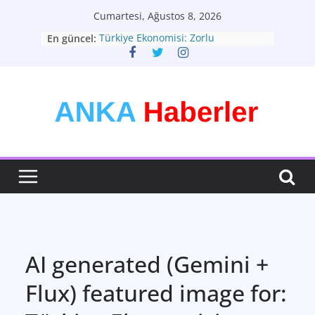
Skip
Cumartesi, Ağustos 8, 2026
to
En güncel:
Türkiye Ekonomisi: Zorlu
content
Dönemeçte Yeni Adımlar
Türkiyenin Yeni Rotası: Seçimler ve
Ekonomik Görünüm
Kişisel Tarzınızı Yaratın: Modadan
Daha Fazlası
Bütünsel Sağlık: Yaşam Kalitenizin
Anahtarı
Teknolojinin Dönüştürücü Gücü:
Geleceği Şekillendiren Yenilikler
AI generated (Gemini +
Flux) featured image for: