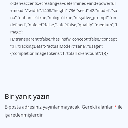
olden+accents,+creating+a+determined+and+powerful
+mood.”,”width”:1408,”height”:736,”seed”:42,”model”:”sa
na”,”enhance”:true,”nologo”:true,”negative_prompt”:”un
defined”,”nofeed”:false,”safe”:false,”quality”:”medium”,”i
mage”:
[],”transparent”:false,”has_nsfw_concept”:false,”concept
”:[],”trackingData”:{“actualModel”:”sana”,”usage”:
{“completionImageTokens”:1,”totalTokenCount”:1}}}
Bir yanıt yazın
E-posta adresiniz yayınlanmayacak.
Gerekli alanlar
*
ile
işaretlenmişlerdir