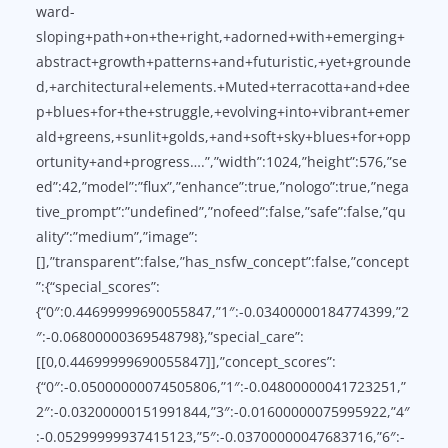
ward-
sloping+path+on+the+right,+adorned+with+emerging+
abstract+growth+patterns+and+futuristic,+yet+grounde
d,+architectural+elements.+Muted+terracotta+and+dee
p+blues+for+the+struggle,+evolving+into+vibrant+emer
ald+greens,+sunlit+golds,+and+soft+sky+blues+for+opp
ortunity+and+progress….”,”width”:1024,”height”:576,”se
ed”:42,”model”:”flux”,”enhance”:true,”nologo”:true,”nega
tive_prompt”:”undefined”,”nofeed”:false,”safe”:false,”qu
ality”:”medium”,”image”:
[],”transparent”:false,”has_nsfw_concept”:false,”concept
”:{“special_scores”:
{“0″:0.44699999690055847,”1″:-0.03400000184774399,”2
″:-0.06800000369548798},”special_care”:
[[0,0.44699999690055847]],”concept_scores”:
{“0″:-0.05000000074505806,”1″:-0.04800000041723251,”
2″:-0.03200000151991844,”3″:-0.01600000075995922,”4″
:-0.05299999937415123,”5″:-0.03700000047683716,”6″:-