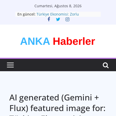
Skip
Cumartesi, Ağustos 8, 2026
to
En güncel:
Türkiye Ekonomisi: Zorlu
content
Dönemeçte Yeni Adımlar
Türkiyenin Yeni Rotası: Seçimler ve
Ekonomik Görünüm
Kişisel Tarzınızı Yaratın: Modadan
Daha Fazlası
Bütünsel Sağlık: Yaşam Kalitenizin
Anahtarı
Teknolojinin Dönüştürücü Gücü:
Geleceği Şekillendiren Yenilikler
AI generated (Gemini +
Flux) featured image for: