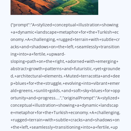
{“prompt”:”A+stylized+conceptual+illustration+showing
+a+dynamic+landscape+metaphor+for+the+Turkish+ec
onomy.+A+challenging,+rugged+terrain+with+subtle+cr
acks+and+shadows+on+the+left,+seamlessly+transition
ing+into+a+fertile,+upward-
sloping+path+on+the+right,+adorned+with+emerging+
abstract+growth+patterns+and+futuristic,+yet+grounde
d,+architectural+elements.+Muted+terracotta+and+dee
p+blues+for+the+struggle,+evolving+into+vibrant+emer
ald+greens,+sunlit+golds,+and+soft+sky+blues+for+opp
ortunity+and+progress….”,”originalPrompt”:”A+stylized+
conceptual+illustration+showing+a+dynamic+landscap
e+metaphor+for+the+Turkish+economy.+A+challenging,
+rugged+terrain+with+subtle+cracks+and+shadows+on
+the+left,+seamlessly+transitioning+into+a+fertile,+up