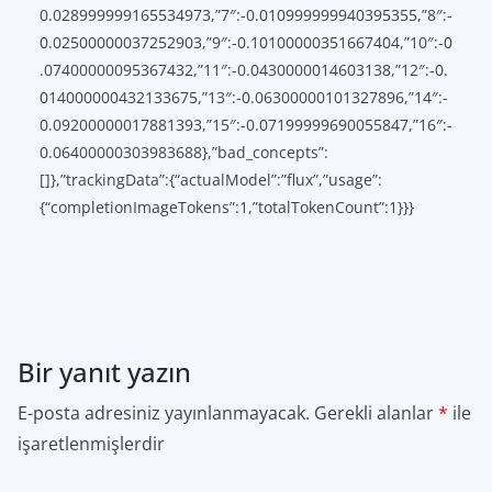
0.028999999165534973,”7″:-0.010999999940395355,”8″:-
0.02500000037252903,”9″:-0.10100000351667404,”10″:-0
.07400000095367432,”11″:-0.0430000014603138,”12″:-0.
014000000432133675,”13″:-0.06300000101327896,”14″:-
0.09200000017881393,”15″:-0.07199999690055847,”16″:-
0.06400000303983688},”bad_concepts”:
[]},”trackingData”:{“actualModel”:”flux”,”usage”:
{“completionImageTokens”:1,”totalTokenCount”:1}}}
Bir yanıt yazın
E-posta adresiniz yayınlanmayacak.
Gerekli alanlar
*
ile
işaretlenmişlerdir