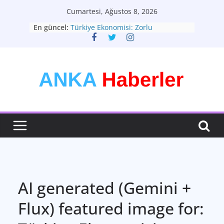
Skip
Cumartesi, Ağustos 8, 2026
to
En güncel:
Türkiye Ekonomisi: Zorlu
content
Dönemeçte Yeni Adımlar
Türkiyenin Yeni Rotası: Seçimler ve
Ekonomik Görünüm
Kişisel Tarzınızı Yaratın: Modadan
Daha Fazlası
Bütünsel Sağlık: Yaşam Kalitenizin
Anahtarı
Teknolojinin Dönüştürücü Gücü:
Geleceği Şekillendiren Yenilikler
AI generated (Gemini +
Flux) featured image for: