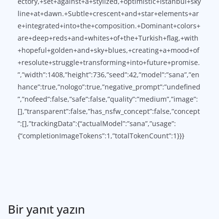
ectory,+set+against+a+stylized,+optimistic+Istanbul+sky
line+at+dawn.+Subtle+crescent+and+star+elements+ar
e+integrated+into+the+composition.+Dominant+colors+
are+deep+reds+and+whites+of+the+Turkish+flag,+with
+hopeful+golden+and+sky+blues,+creating+a+mood+of
+resolute+struggle+transforming+into+future+promise.
”,”width”:1408,”height”:736,”seed”:42,”model”:”sana”,”en
hance”:true,”nologo”:true,”negative_prompt”:”undefined
”,”nofeed”:false,”safe”:false,”quality”:”medium”,”image”:
[],”transparent”:false,”has_nsfw_concept”:false,”concept
”:[],”trackingData”:{“actualModel”:”sana”,”usage”:
{“completionImageTokens”:1,”totalTokenCount”:1}}}
Bir yanıt yazın