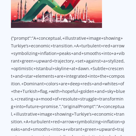
{“prompt”:”A+conceptual,+illustrative+image+showing+
Turkiye’s+economic+transition.+A+turbulent+red+arrow
+symbolizing+inflation+peaks+and+smooths+into+a+vib
rant+green+upward+trajectory,+set+against+a+stylized,
+optimistic+Istanbul+skyline+at+dawn.+Subtle+crescen
t+and+star+elements+are+integrated+into+the+compos
ition.+Dominant+colors+are+deep+reds+and+whites+of
+the+Turkish+flag,+with+hopeful+golden+and+sky+blue
s,+creating+a+mood+of+resolute+struggle+transformin
g+into+future+promise.”,”originalPrompt”:”A+conceptua
l,+illustrative+image+showing+Turkiye’s+economic+tran
sition.+A+turbulent+red+arrow+symbolizing+inflation+p
eaks+and+smooths+into+a+vibrant+green+upward+traj