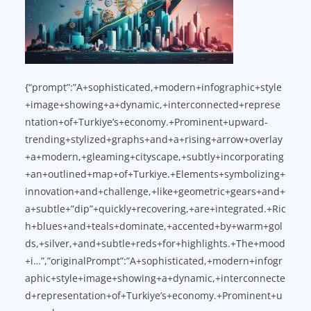
{“prompt”:”A+sophisticated,+modern+infographic+style
+image+showing+a+dynamic,+interconnected+represe
ntation+of+Turkiye’s+economy.+Prominent+upward-
trending+stylized+graphs+and+a+rising+arrow+overlay
+a+modern,+gleaming+cityscape,+subtly+incorporating
+an+outlined+map+of+Turkiye.+Elements+symbolizing+
innovation+and+challenge,+like+geometric+gears+and+
a+subtle+”dip”+quickly+recovering,+are+integrated.+Ric
h+blues+and+teals+dominate,+accented+by+warm+gol
ds,+silver,+and+subtle+reds+for+highlights.+The+mood
+i…”,”originalPrompt”:”A+sophisticated,+modern+infogr
aphic+style+image+showing+a+dynamic,+interconnecte
d+representation+of+Turkiye’s+economy.+Prominent+u