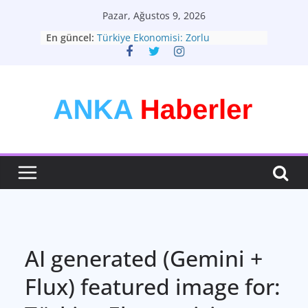
Skip
Pazar, Ağustos 9, 2026
to
En güncel:
Türkiye Ekonomisi: Zorlu
content
Dönemeçte Yeni Adımlar
Türkiyenin Yeni Rotası: Seçimler ve
Ekonomik Görünüm
Kişisel Tarzınızı Yaratın: Modadan
Daha Fazlası
Bütünsel Sağlık: Yaşam Kalitenizin
Anahtarı
Teknolojinin Dönüştürücü Gücü:
Geleceği Şekillendiren Yenilikler
AI generated (Gemini +
Flux) featured image for: