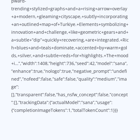
pward-
trending+stylized+graphs+and+a+rising+arrow+overlay
+a+modern,+gleaming+cityscape,+subtly+incorporating
+an+outlined+map+of+Turkiye.+Elements+symbolizing+
innovation+and+challenge,+like+geometric+gears+and+
a+subtle+”dip”+quickly+recovering,+are+integrated.+Ric
h+blues+and+teals+dominate,+accented+by+warm+gol
ds,+silver,+and+subtle+reds+for+highlights.+The+mood
+i…”,”width”:1408,”height”:736,”seed”:42,”model”:”sana”,
”enhance”:true,”nologo”:true,”negative_prompt”:”undefi
ned”,”nofeed”:false,”safe”:false,”quality”:”medium”,”ima
ge”:
[],”transparent”:false,”has_nsfw_concept”:false,”concept
”:[],”trackingData”:{“actualModel”:”sana”,”usage”:
{“completionImageTokens”:1,”totalTokenCount”:1}}}