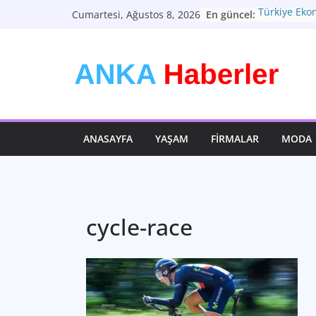
Skip
En güncel:
Türkiye Ekon
Cumartesi, Ağustos 8, 2026
to
Dönemeçte 
Türkiyenin Y
content
Ekonomik 
Kişisel Tarz
Daha Fazlas
Bütünsel Sağ
Anahtarı
Teknolojini
ANASAYFA
YAŞAM
FIRMALAR
MODA
Geleceği Şek
cycle-race