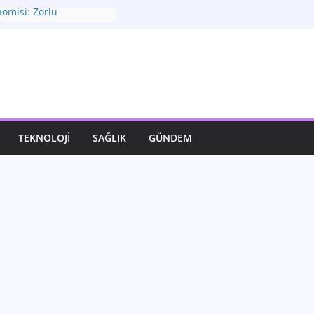
omisi: Zorlu
Yeni Adımlar
eni Rotası: Seçimler ve
Görünüm
ınızı Yaratın: Modadan
ı
lık: Yaşam Kalitenizin
n Dönüştürücü Gücü:
TEKNOLOJI
SAĞLIK
GÜNDEM
illendiren Yenilikler