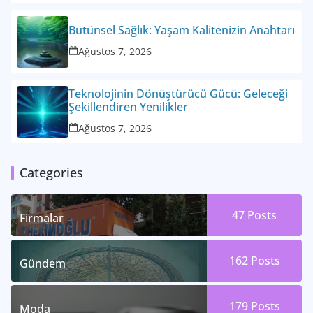
Bütünsel Sağlık: Yaşam Kalitenizin Anahtarı
Ağustos 7, 2026
Teknolojinin Dönüştürücü Gücü: Geleceği
Şekillendiren Yenilikler
Ağustos 7, 2026
Categories
47
Posts
Firmalar
162
Posts
Gündem
179
Posts
Moda